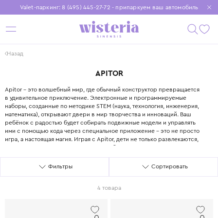
Valet-паркинг: 8 (495) 445-27-72 - припаркуем ваш автомобиль
Бесплатная доставка при заказе от 15 000 ₽
Установите приложение, чтобы покупки были еще удобнее
Назад
APITOR
APITOR
Apitor – это волшебный мир, где обычный конструктор превращается
в удивительное приключение. Электронные и программируемые
наборы, созданные по методике STEM (наука, технология, инженерия,
математика), открывают двери в мир творчества и инноваций. Ваш
ребёнок с радостью будет собирать подвижные модели и управлять
ими с помощью кода через специальное приложение – это не просто
игра, а настоящая магия. Играя с Apitor, дети не только развлекаются,
но и наполняются креативностью и любознательностью, а также
знакомятся с основами программирования и робототехники в
увлекательном и понятном игровом формате. Наборы Apitor – это
Фильтры
Сортировать
идеальный выбор для юных инженеров от 6 лет, которые готовы
погрузиться в мир удивительных открытий.
4 товара