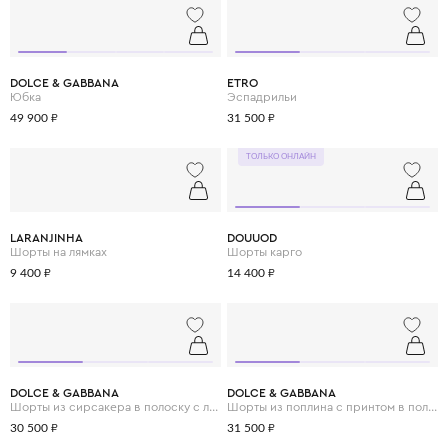
DOLCE & GABBANA
ETRO
Юбка
Эспадрильи
49 900 ₽
31 500 ₽
ТОЛЬКО ОНЛАЙН
LARANJINHA
DOUUOD
Шорты на лямках
Шорты карго
9 400 ₽
14 400 ₽
DOLCE & GABBANA
DOLCE & GABBANA
Шорты из сирсакера в полоску с логотипом DG
Шорты из поплина с принтом в полоску
30 500 ₽
31 500 ₽