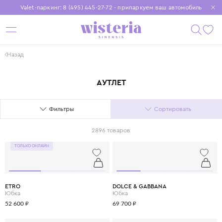
Valet-паркинг: 8 (495) 445-27-72 - припаркуем ваш автомобиль
Бесплатная доставка при заказе от 15 000 ₽
Установите приложение, чтобы покупки были еще удобнее
Назад
АУТЛЕТ
Фильтры
Сортировать
2896 товаров
ТОЛЬКО ОНЛАЙН
ETRO
DOLCE & GABBANA
Юбка
Юбка
52 600 ₽
69 700 ₽