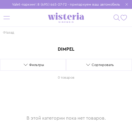
Valet-паркинг: 8 (495) 445-27-72 - припаркуем ваш автомобиль
Бесплатная доставка при заказе от 15 000 ₽
Установите приложение, чтобы покупки были еще удобнее
Назад
DIMPEL
Фильтры
Сортировать
0 товаров
В этой категории пока нет товаров.