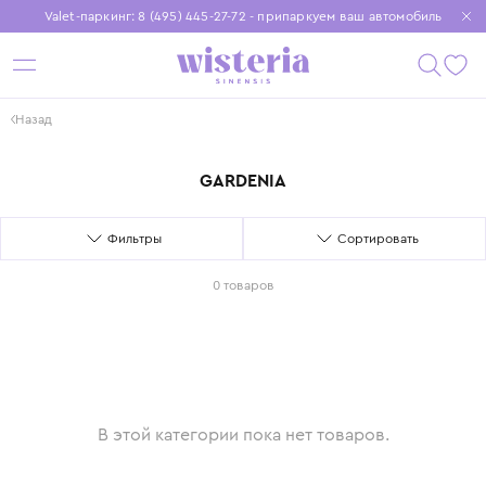
Valet-паркинг: 8 (495) 445-27-72 - припаркуем ваш автомобиль
Бесплатная доставка при заказе от 15 000 ₽
Установите приложение, чтобы покупки были еще удобнее
Назад
GARDENIA
Фильтры
Сортировать
0 товаров
В этой категории пока нет товаров.