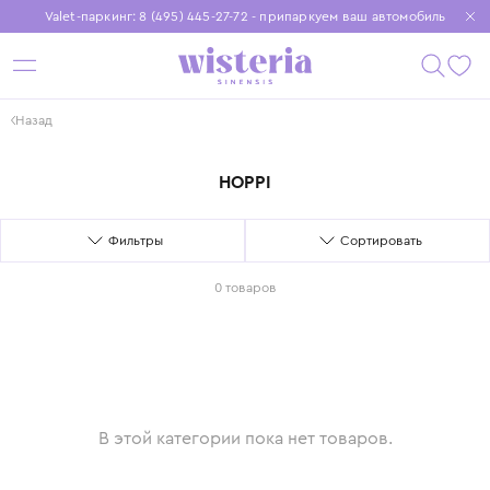
Valet-паркинг: 8 (495) 445-27-72 - припаркуем ваш автомобиль
Бесплатная доставка при заказе от 15 000 ₽
Установите приложение, чтобы покупки были еще удобнее
Назад
HOPPI
Фильтры
Сортировать
0 товаров
В этой категории пока нет товаров.