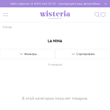
Valet-паркинг: 8 (495) 445-27-72 - припаркуем ваш автомобиль
Бесплатная доставка при заказе от 15 000 ₽
Установите приложение, чтобы покупки были еще удобнее
Назад
LA NINA
Фильтры
Сортировать
0 товаров
В этой категории пока нет товаров.