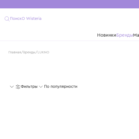
Поиск
О Wisteria
Новинки
Бре
Главная
/
Бренды
/
LUKNO
Фильтры
По популярности