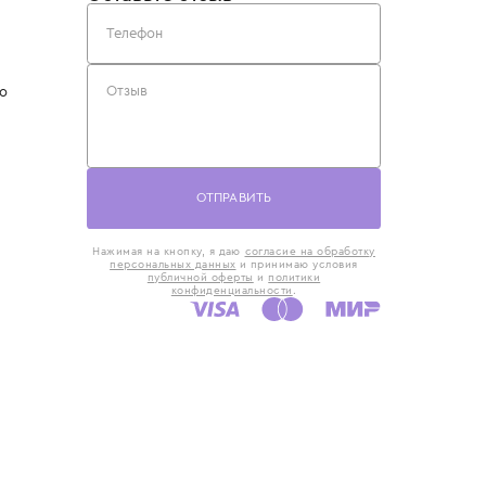
такты
Оставьте отзыв
5) 818-61-86
6) 168-16-61
AX)
 в Москве
ская наб., 13
евно с 10:00 до
ОТПРАВИТЬ
Нажимая на кнопку, я даю
согласие на обр
персональных данных
и принимаю усло
публичной оферты
и
политики
конфиденциальности
.
ашение