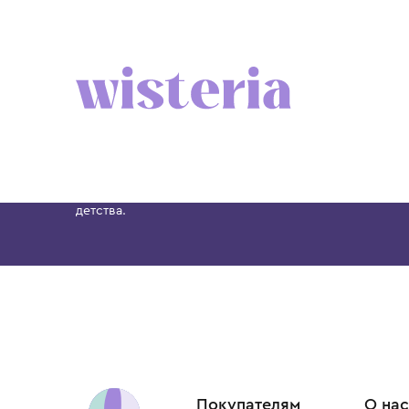
Бутик. Саввинская набережная, 13
Wisteria — мультибрендовый бутик премиальн
Хамовниках, представляющий более 60 брендо
Dolce&Gabbana, Giorgio Armani, Elie Saab, Balm
вкус с первых дней жизни и навсегда станови
детства.