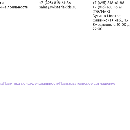
О нас
Партнерам
Кон
О Wisteria
+7 (495) 818-61-86
+7 (49
Программа лояльности
sales@wisteriakids.ru
+7 (91
(TG/M
Бутик
Саввин
Ежедн
22:00
я оферта
Политика конфиденциальности
Пользовательское согл