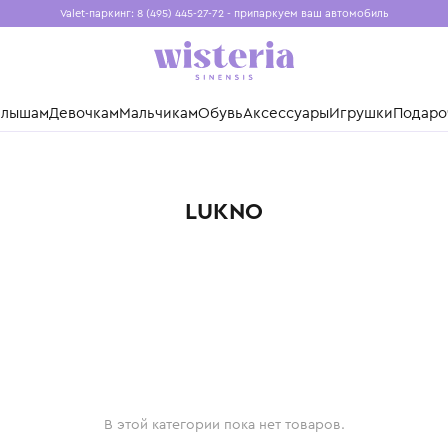
Valet-паркинг: 8 (495) 445-27-72 - припаркуем ваш авто
Бесплатная доставка при заказе от 15 000 ₽
Установите приложение, чтобы покупки были еще удо
нды
Малышам
Девочкам
Мальчикам
Обувь
Аксессуары
Игр
LUKNO