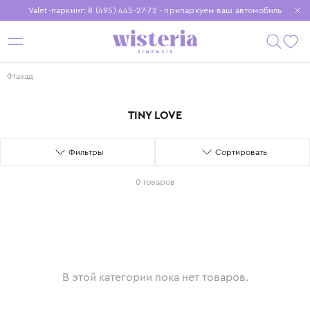
Valet-паркинг: 8 (495) 445-27-72 - припаркуем ваш автомобиль
Бесплатная доставка при заказе от 15 000 ₽
Установите приложение, чтобы покупки были еще удобнее
Назад
TINY LOVE
Фильтры
Сортировать
0 товаров
В этой категории пока нет товаров.