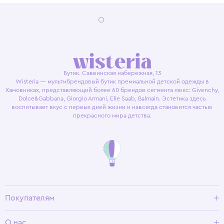
Бутик. Саввинская набережная, 13
Wisteria — мультибрендовый бутик премиальной детской одежды в
Хамовниках, представляющий более 60 брендов сегмента люкс: Givenchy,
Dolce&Gabbana, Giorgio Armani, Elie Saab, Balmain. Эстетика здесь
воспитывает вкус с первых дней жизни и навсегда становится частью
прекрасного мира детства.
Покупателям
Доставка и оплата
О нас
Условия возврата