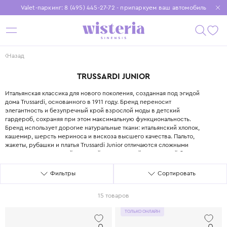
Valet-паркинг: 8 (495) 445-27-72 - припаркуем ваш автомобиль
Бесплатная доставка при заказе от 15 000 ₽
Установите приложение, чтобы покупки были еще удобнее
Назад
TRUSSARDI JUNIOR
TRUSSARDI JUNIOR
Итальянская классика для нового поколения, созданная под эгидой
дома Trussardi, основанного в 1911 году. Бренд переносит
элегантность и безупречный крой взрослой моды в детский
гардероб, сохраняя при этом максимальную функциональность.
Бренд использует дорогие натуральные ткани: итальянский хлопок,
кашемир, шерсть мериноса и вискоза высшего качества. Пальто,
жакеты, рубашки и платья Trussardi Junior отличаются сложными
конструкциями, ручной отделкой и узнаваемой символикой бренда
элегантной борзой. Коллекции для мальчиков включают костюмы-
двойки, классические брюки со стрелками и трикотажные кардиганы.
Фильтры
Сортировать
Trussardi Junior создаёт одежду для особых моментов: семейных
торжеств, выпускных, школьных фотосессий и светских
15 товаров
мероприятий. При этом все вещи выдерживают машинную стирку в
деликатном режиме, что редкость для премиального сегмента.
Выбирая Trussardi Junior, вы инвестируете в стиль, который
ТОЛЬКО ОНЛАЙН
подчёркивает статус семьи с ранних лет.