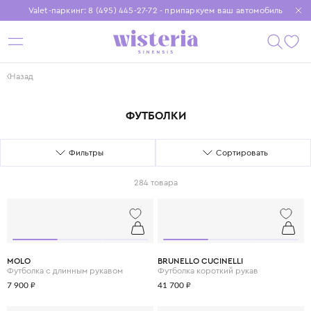
Valet-паркинг: 8 (495) 445-27-72 - припаркуем ваш автомобиль
Бесплатная доставка при заказе от 15 000 ₽
Установите приложение, чтобы покупки были еще удобнее
Назад
ФУТБОЛКИ
Фильтры
Сортировать
284 товара
MOLO
BRUNELLO CUCINELLI
Футболка с длинным рукавом
Футболка короткий рукав
7 900 ₽
41 700 ₽