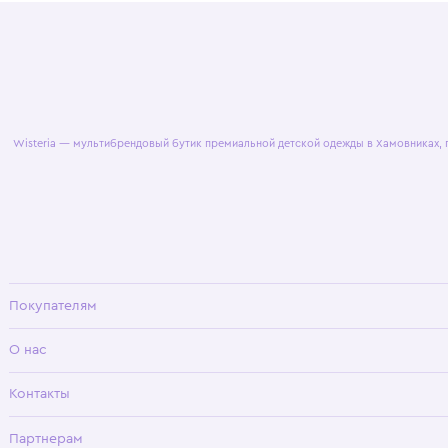
© 2025 WisteriaKids
Публична
Wisteria — мультибрендовый бутик премиальной детской одежды в Хамовни