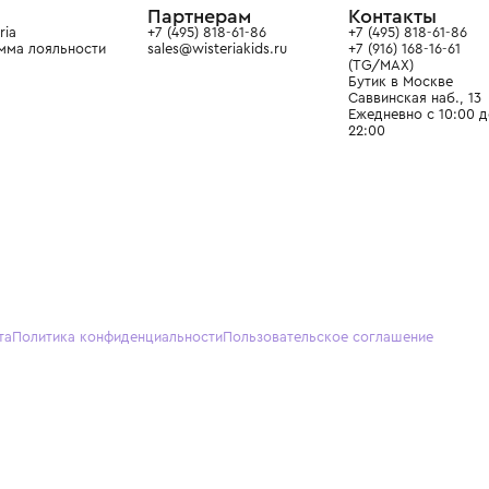
О нас
Партнерам
Кон
О Wisteria
+7 (495) 818-61-86
+7 (49
Программа лояльности
sales@wisteriakids.ru
+7 (91
(TG/M
Бутик
Саввин
Ежедн
22:00