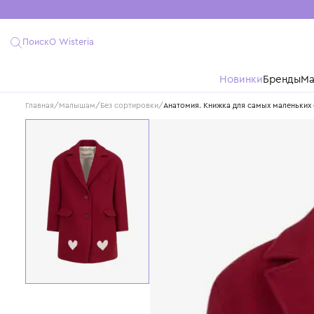
Поиск
О Wisteria
Новинки
Бре
Главная
/
Малышам
/
Без сортировки
/
Анатомия. Книжка для самых м