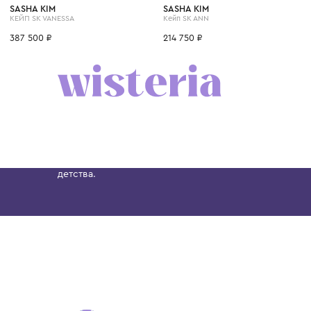
8 лет
14 лет
12 лет
8 лет
6 лет
8 лет
14 лет
10 лет
12 лет
SASHA KIM
SASHA KIM
КЕЙП SK VANESSA
Кейп SK ANN
387 500 ₽
214 750 ₽
Бутик. Саввинская набережная, 13
Wisteria — мультибрендовый бутик премиальн
Хамовниках, представляющий более 60 брендо
Dolce&Gabbana, Giorgio Armani, Elie Saab, Balm
вкус с первых дней жизни и навсегда станови
детства.