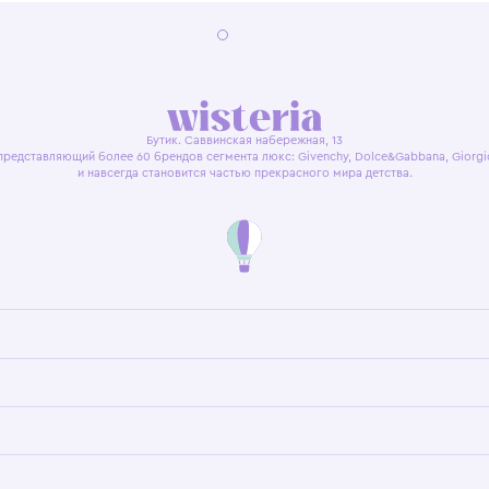
я оферта
Политика конфиденциальности
Пользовательское согл
Бутик. Саввинская набережная, 13
ках, представляющий более 60 брендов сегмента люкс: Givenchy, Dolce&Gab
и навсегда становится частью прекрасного мира детс