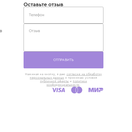
такты
Оставьте отзыв
5) 818-61-86
6) 168-16-61
AX)
 в Москве
ская наб., 13
евно с 10:00 до
ОТПРАВИТЬ