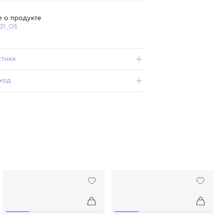
Самовывоз из бутика
Бесплатная доставка от 15 000 ₽ по всей России
Подробнее о продукте
Арт. 1062_801_OS
Характеристики
Состав и уход