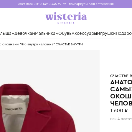
Valet-паркинг: 8 (495) 445-27-72 - припаркуем ваш авто
Бесплатная доставка при заказе от 15 000 ₽
Установите приложение, чтобы покупки были еще удо
нды
Малышам
Девочкам
Мальчикам
Обувь
Аксессуары
Игр
аленьких с окошками "Что внутри человека" СЧАСТЬЕ ВНУТРИ