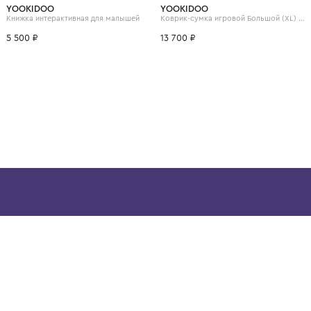
ВОЗМОЖНО, ВАМ ПОНРАВ
YOOKIDOO
YOOKIDOO
Книжка интерактивная для малышей
5 500 ₽
13 700 ₽
ой детской одежды в
в сегмента люкс: Givenchy,
ain. Эстетика здесь воспитывает
тся частью прекрасного мира