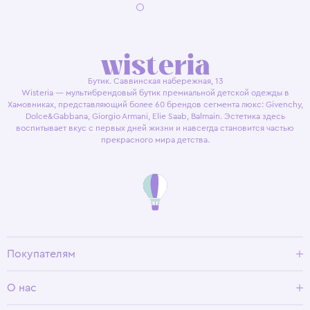
Бутик. Саввинская набережная, 13
Wisteria — мультибрендовый бутик премиальной детской одежды в
Хамовниках, представляющий более 60 брендов сегмента люкс: Givenchy,
Dolce&Gabbana, Giorgio Armani, Elie Saab, Balmain. Эстетика здесь
воспитывает вкус с первых дней жизни и навсегда становится частью
прекрасного мира детства.
Покупателям
Доставка и оплата
О нас
Условия возврата
Гид по размерам