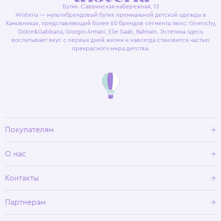
Бутик. Саввинская набережная, 13
Wisteria — мультибрендовый бутик премиальной детской одежды в
Хамовниках, представляющий более 60 брендов сегмента люкс: Givenchy,
Dolce&Gabbana, Giorgio Armani, Elie Saab, Balmain. Эстетика здесь
воспитывает вкус с первых дней жизни и навсегда становится частью
прекрасного мира детства.
Покупателям
Доставка и оплата
О нас
Условия возврата
Гид по размерам
О Wisteria
Контакты
Программа лояльности
Партнерам