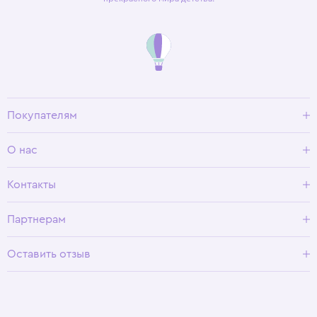
Покупателям
Доставка и оплата
О нас
Условия возврата
Гид по размерам
О Wisteria
Контакты
Программа лояльности
Партнерам
Оставить отзыв