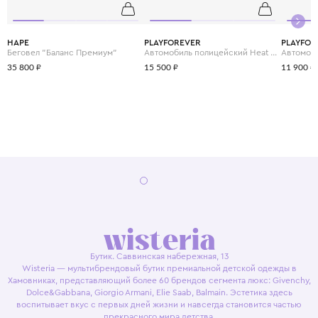
HAPE
PLAYFOREVER
PLAYFOR
Беговел "Баланс Премиум"
Автомобиль полицейский Heat Voiture De Police
Автомоб
35 800 ₽
15 500 ₽
11 900 ₽
Бутик. Саввинская набережная, 13
Wisteria — мультибрендовый бутик премиальной детской одежды в
Хамовниках, представляющий более 60 брендов сегмента люкс: Givenchy,
Dolce&Gabbana, Giorgio Armani, Elie Saab, Balmain. Эстетика здесь
воспитывает вкус с первых дней жизни и навсегда становится частью
прекрасного мира детства.