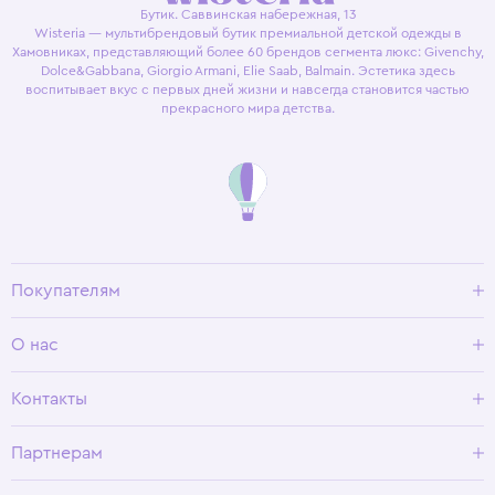
Бутик. Саввинская набережная, 13
Wisteria — мультибрендовый бутик премиальной детской одежды в
Хамовниках, представляющий более 60 брендов сегмента люкс: Givenchy,
Dolce&Gabbana, Giorgio Armani, Elie Saab, Balmain. Эстетика здесь
воспитывает вкус с первых дней жизни и навсегда становится частью
прекрасного мира детства.
Покупателям
Доставка и оплата
О нас
Условия возврата
Гид по размерам
О Wisteria
Контакты
Программа лояльности
Партнерам