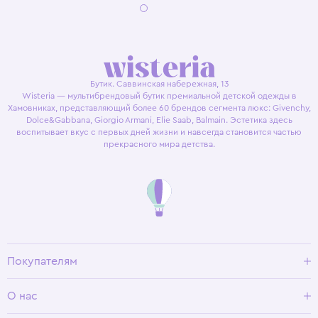
Бутик. Саввинская набережная, 13
Wisteria — мультибрендовый бутик премиальной детской одежды в
Хамовниках, представляющий более 60 брендов сегмента люкс: Givenchy,
Dolce&Gabbana, Giorgio Armani, Elie Saab, Balmain. Эстетика здесь
воспитывает вкус с первых дней жизни и навсегда становится частью
прекрасного мира детства.
Покупателям
Доставка и оплата
О нас
Условия возврата
Гид по размерам