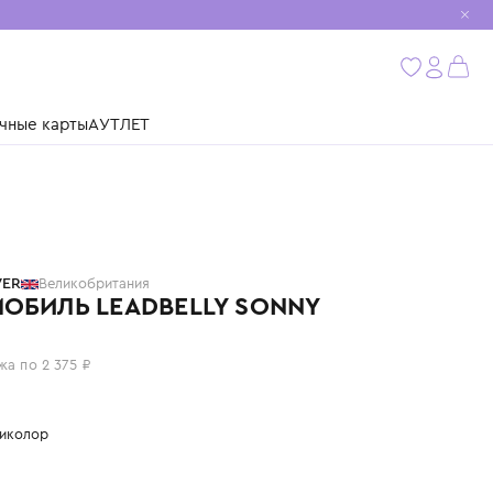
мобиль
бнее
ушки
Подарочные карты
АУТЛЕТ
PLAYFOREVER
Великобритания
АВТОМОБИЛЬ LEADBELLY SONNY
9 500 ₽
или 4 платежа по 2 375 ₽
Цвет: мультиколор