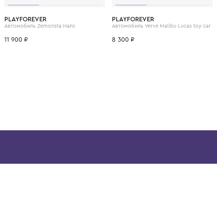
ВОЗМОЖНО, ВАМ ПОНРАВ
PLAYFOREVER
PLAYFOREVER
Автомобиль полицейский Heat Voiture De Police
Автомобиль Zemonsta Hans
Автомобиль Verve Malibu
11 900 ₽
8 300 ₽
ой детской одежды в
в сегмента люкс: Givenchy,