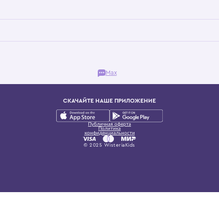
Бутик. Саввинская набережная, 13
ках, представляющий более 60 брендов сегмента люкс: Givenchy, Dolce&Gab
и навсегда становится частью прекрасного мира детс