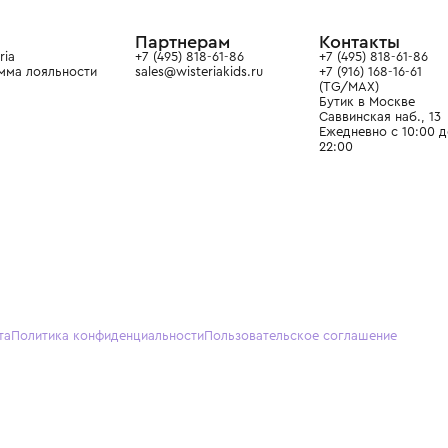
ain. Эстетика здесь воспитывает
тся частью прекрасного мира
О нас
Партнерам
Кон
О Wisteria
+7 (495) 818-61-86
+7 (49
Программа лояльности
sales@wisteriakids.ru
+7 (91
(TG/M
Бутик
Саввин
Ежедн
22:00