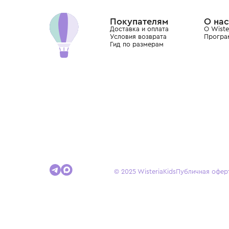
Dolce&Gabbana, Giorgio Armani, Elie Saab, Balm
вкус с первых дней жизни и навсегда станови
детства.
Покупателям
Доставка и оплата
Условия возврата
Гид по размерам