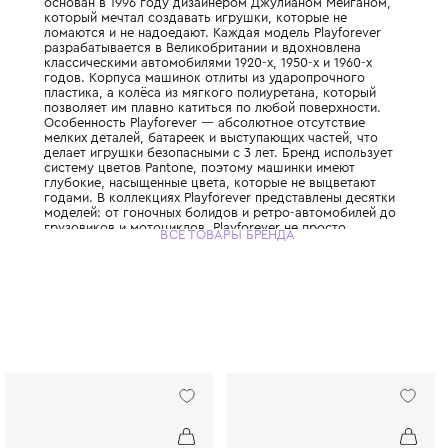
Британский бренд, который создаёт дизай
игрушечные машинки, объединяющие в себ
инженерию и бескомпромиссное качество.
основан в 1996 году дизайнером Джулиан
который мечтал создавать игрушки, котор
ломаются и не надоедают. Каждая модель P
разрабатывается в Великобритании и вдох
классическими автомобилями 1920-х, 1950-х
годов. Корпуса машинок отлиты из ударо
пластика, а колёса из мягкого полиуретан
позволяет им плавно катиться по любой по
Особенность Playforever — абсолютное от
мелких деталей, батареек и выступающих ч
делает игрушки безопасными с 3 лет. Брен
систему цветов Pantone, поэтому машинки
глубокие, насыщенные цвета, которые не
годами. В коллекциях Playforever предста
моделей: от гоночных болидов и ретро-ав
грузовиков и мотоциклов. Playforever не п
ВСЕ ТОВАРЫ БРЕНДА
машинки, это объекты коллекционировани
взрослые покупают их для украшения инте