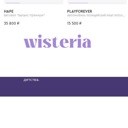
HAPE
PLAYFOREVER
Беговел "Баланс Премиум"
35 800 ₽
15 500 ₽
Бутик. Саввинская набережная, 13
Wisteria — мультибрендовый бутик премиальн
Хамовниках, представляющий более 60 брендо