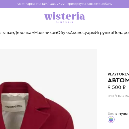
Valet-паркинг: 8 (495) 445-27-72 - припаркуем ваш авто
Бесплатная доставка при заказе от 15 000 ₽
Установите приложение, чтобы покупки были еще удо
нды
Малышам
Девочкам
Мальчикам
Обувь
Аксессуары
Игр
FOREVER