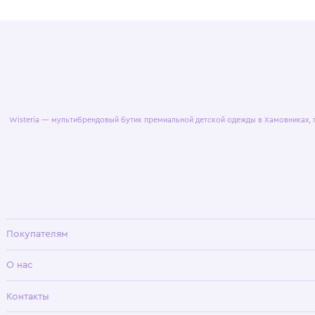
© 2025 WisteriaKids
Публична