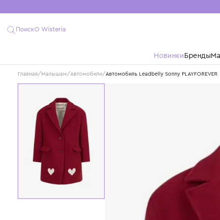
Поиск
О Wisteria
Новинки
Бре
Главная
/
Малышам
/
Автомобили
/
Автомобиль Leadbelly Sonny PLAY