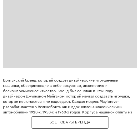
Британский бренд, который создаёт дизайнерские игрушечные
машинки, объединяющие в себе искусство, инженерию и
бескомпромиссное качество. Бренд был основан в 1996 году
дизайнером Джулианом Мейганом, который мечтал создавать игрушки,
которые не ломаются и не надоедают. Каждая модель Playforever
разрабатывается в Великобритании и вдохновлена классическими
автомобилями 1920-х, 1950-х и 1960-х годов. Корпуса машинок отлиты из
ударопрочного пластика, а колёса из мягкого полиуретана, который
ВСЕ ТОВАРЫ БРЕНДА
позволяет им плавно катиться по любой поверхности. Особенность
Playforever — абсолютное отсутствие мелких деталей, батареек и
выступающих частей, что делает игрушки безопасными с 3 лет. Бренд
использует систему цветов Pantone, поэтому машинки имеют глубокие,