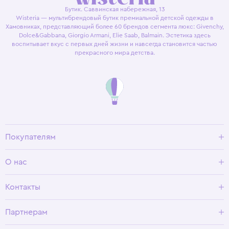
Бутик. Саввинская набережная, 13
Wisteria — мультибрендовый бутик премиальной детской одежды в
Хамовниках, представляющий более 60 брендов сегмента люкс: Givenchy,
Dolce&Gabbana, Giorgio Armani, Elie Saab, Balmain. Эстетика здесь
воспитывает вкус с первых дней жизни и навсегда становится частью
прекрасного мира детства.
Покупателям
Доставка и оплата
О нас
Условия возврата
Гид по размерам
О Wisteria
Контакты
Программа лояльности
Партнерам