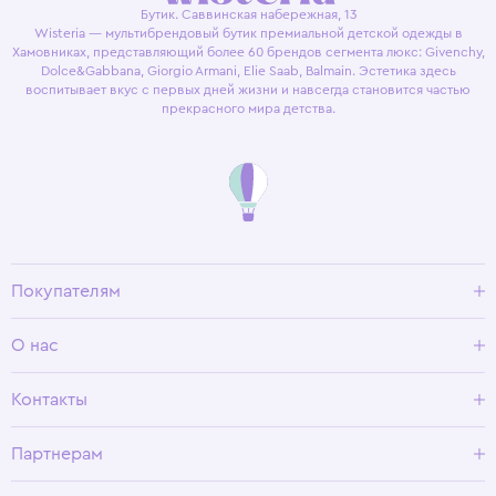
Бутик. Саввинская набережная, 13
Wisteria — мультибрендовый бутик премиальной детской одежды в
Хамовниках, представляющий более 60 брендов сегмента люкс: Givenchy,
Dolce&Gabbana, Giorgio Armani, Elie Saab, Balmain. Эстетика здесь
воспитывает вкус с первых дней жизни и навсегда становится частью
прекрасного мира детства.
Покупателям
Доставка и оплата
О нас
Условия возврата
Гид по размерам
О Wisteria
Контакты
Программа лояльности
Партнерам