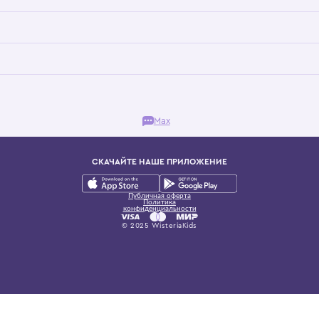
Бутик. Саввинская набережная, 13
ках, представляющий более 60 брендов сегмента люкс: Givenchy, Dolce&Gab
и навсегда становится частью прекрасного мира детс