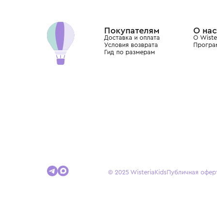
Хамовниках, представляющий более 60 брендо
Dolce&Gabbana, Giorgio Armani, Elie Saab, Balm
вкус с первых дней жизни и навсегда станови
детства.
Покупателям
Доставка и оплата
Условия возврата
Гид по размерам