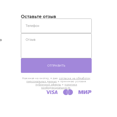
такты
Оставьте отзыв
5) 818-61-86
6) 168-16-61
AX)
 в Москве
ская наб., 13
евно с 10:00 до