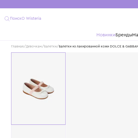
Поиск
О Wisteria
Новинки
Бре
Главная
/
Девочкам
/
Балетки
/
Балетки из лакированной кожи DOLCE