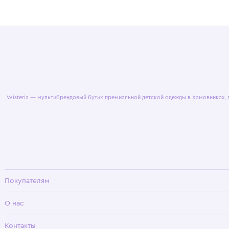
© 2025 WisteriaKids
Публична