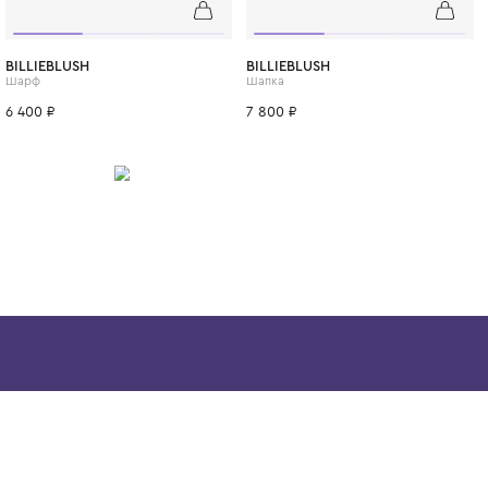
главное - сделать его детство по-настоящ
незабываемым и стильным.
ИТСЯ
One Size
BILLIEBLUSH
BILLIEBLUSH
Шарф
Шапка
6 400 ₽
7 800 ₽
Скачайте наше
приложение