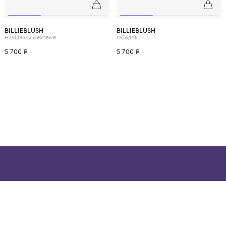
ВОЗМОЖНО, ВАМ ПОНРАВ
10 лет
12 лет
BILLIEBLUSH
BILLIEBLUSH
Наушники меховые
Ободок
5 700 ₽
5 700 ₽
ой детской одежды в