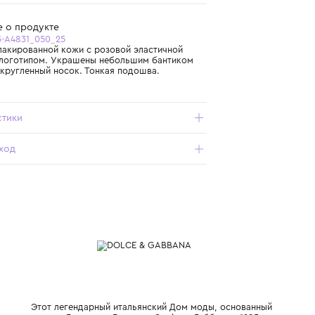
Самовывоз из бутика
Бесплатная доставка от 15 000 ₽ по всей России
Подробнее о продукте
Арт. D20093-A4831_050_25
Балетки из лакированной кожи с розовой эластичной
резинкой и логотипом. Украшены небольшим бантиком
спереди. Закругленный носок. Тонкая подошва.
Характеристики
Состав и уход