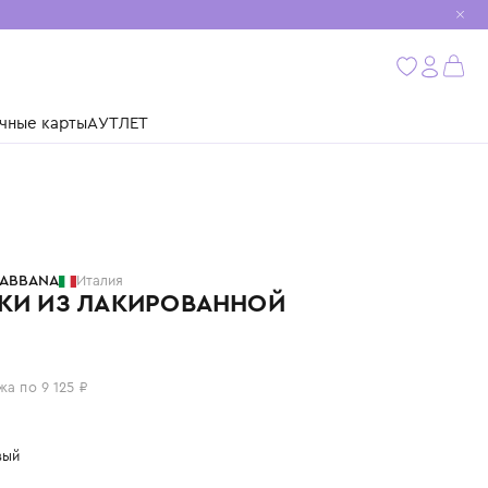
мобиль
бнее
ушки
Подарочные карты
АУТЛЕТ
DOLCE & GABBANA
Италия
БАЛЕТКИ ИЗ ЛАКИРОВАННОЙ
КОЖИ
36 500 ₽
или 4 платежа по 9 125 ₽