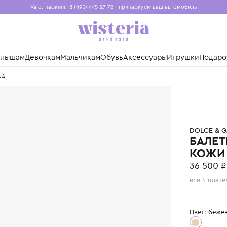
Valet-паркинг: 8 (495) 445-27-72 - припаркуем ваш авто
Бесплатная доставка при заказе от 15 000 ₽
Установите приложение, чтобы покупки были еще удо
нды
Малышам
Девочкам
Мальчикам
Обувь
Аксессуары
Игр
 & GABBANA