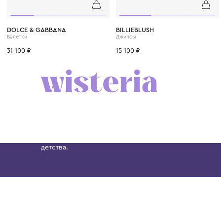
18
19-20
20
4 года
6 лет
8 лет
DOLCE & GABBANA
BILLIEBLUSH
Балетки
Джинсы
31 100 ₽
15 100 ₽
Бутик. Саввинская набережная, 13
Wisteria — мультибрендовый бутик премиальн