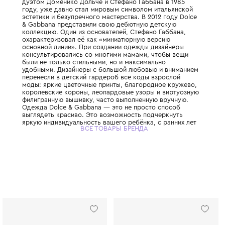
Этот легендарный итальянский Дом моды,
дуэтом Доменико Дольче и Стефано Габбан
году, уже давно стал мировым символом 
эстетики и безупречного мастерства. В 201
& Gabbana представили свою дебютную д
коллекцию. Один из основателей, Стефано
охарактеризовал её как «миниатюрную ве
основной линии». При создании одежды д
консультировались со многими мамами, ч
были не только стильными, но и максимал
удобными. Дизайнеры с большой любовью
перенесли в детский гардероб все коды в
моды: яркие цветочные принты, благород
королевские короны, леопардовые узоры 
филигранную вышивку, часто выполненную
Одежда Dolce & Gabbana — это не просто
выглядеть красиво. Это возможность под
яркую индивидуальность вашего ребёнка, 
ВСЕ ТОВАРЫ БРЕНДА
привить ему уверенность в себе и хороший