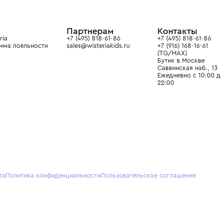
в сегмента люкс: Givenchy,
ain. Эстетика здесь воспитывает
тся частью прекрасного мира
О нас
Партнерам
Кон
О Wisteria
+7 (495) 818-61-86
+7 (49
Программа лояльности
sales@wisteriakids.ru
+7 (91
(TG/M
Бутик
Саввин
Ежедн
22:00