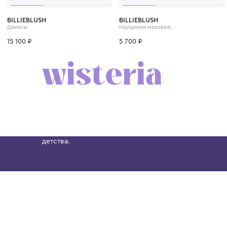
4 года
6 лет
8 лет
10 лет
12 лет
BILLIEBLUSH
BILLIEBLUSH
Джинсы
Наушники меховые
15 100 ₽
5 700 ₽
Бутик. Саввинская набережная, 13
Wisteria — мультибрендовый бутик премиальн
Хамовниках, представляющий более 60 брендо