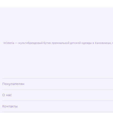
© 2025 WisteriaKids
Публична