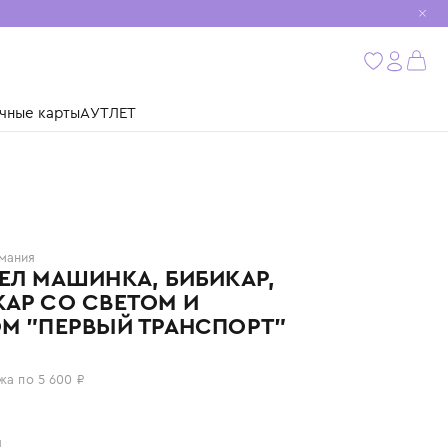
мобиль
бнее
ушки
Подарочные карты
АУТЛЕТ
HAPE
Германия
БЕГОВЕЛ МАШИНКА, БИБИКАР,
ТОЛОКАР СО СВЕТОМ И
ЗВУКОМ "ПЕРВЫЙ ТРАНСПОРТ"
22 400 ₽
или 4 платежа по 5 600 ₽