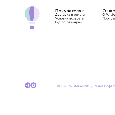
Dolce&Gabbana, Giorgio Armani, Elie Saab, Balm
вкус с первых дней жизни и навсегда станови
детства.
Покупателям
Доставка и оплата
Условия возврата
Гид по размерам