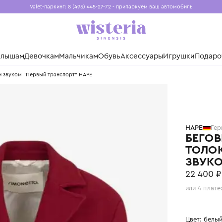
Valet-паркинг: 8 (495) 445-27-72 - припаркуем ваш авто
Бесплатная доставка при заказе от 15 000 ₽
Установите приложение, чтобы покупки были еще удо
нды
Малышам
Девочкам
Мальчикам
Обувь
Аксессуары
Игр
 светом и звуком "Первый транспорт" HAPE