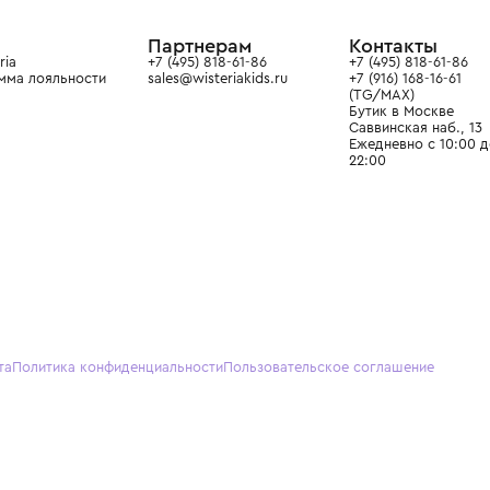
ain. Эстетика здесь воспитывает
тся частью прекрасного мира
О нас
Партнерам
Кон
О Wisteria
+7 (495) 818-61-86
+7 (49
Программа лояльности
sales@wisteriakids.ru
+7 (91
(TG/M
Бутик
Саввин
Ежедн
22:00