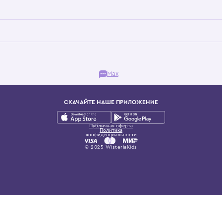
Бутик. Саввинская набережная, 13
ках, представляющий более 60 брендов сегмента люкс: Givenchy, Dolce&Gab
и навсегда становится частью прекрасного мира детс