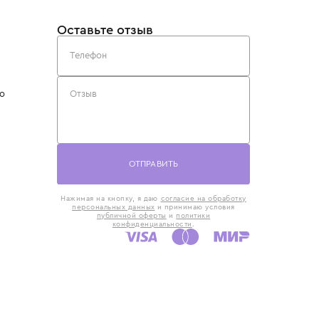
такты
Оставьте отзыв
5) 818-61-86
6) 168-16-61
AX)
 в Москве
ская наб., 13
евно с 10:00 до