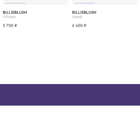
ВОЗМОЖНО, ВАМ ПОНРАВ
BILLIEBLUSH
BILLIEBLUSH
Ободок
Шарф
5 700 ₽
6 400 ₽
ой детской одежды в
в сегмента люкс: Givenchy,