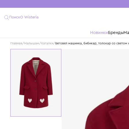
Поиск
О Wisteria
Новинки
Бре
Главная
/
Малышам
/
Каталки
/
Беговел машинка, бибикар, толокар со