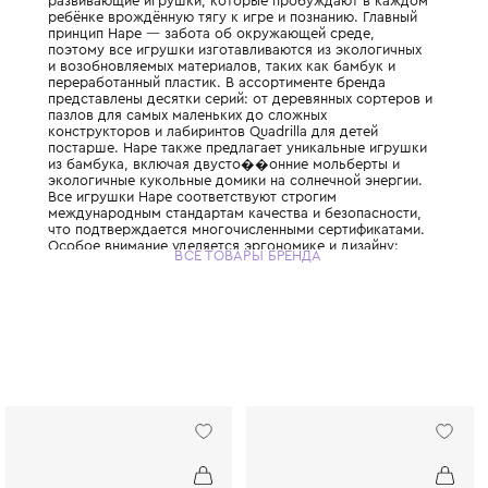
Всемирно известный немецкий бренд, при
одним из крупнейших производителей дер
игрушек в мире. С 1986 года компания соз
развивающие игрушки, которые пробужда
ребёнке врождённую тягу к игре и познан
принцип Hape — забота об окружающей с
поэтому все игрушки изготавливаются из 
и возобновляемых материалов, таких как 
переработанный пластик. В ассортименте 
представлены десятки серий: от деревянн
пазлов для самых маленьких до сложных
конструкторов и лабиринтов Quadrilla для
постарше. Hape также предлагает уникал
из бамбука, включая двусто��онние мол
экологичные кукольные домики на солнечн
Все игрушки Hape соответствуют строгим
международным стандартам качества и бе
что подтверждается многочисленными сер
Особое внимание уделяется эргономике и 
ВСЕ ТОВАРЫ БРЕНДА
каждая игрушка не только развивает логи
моторику, но и радует глаз яркими, прод