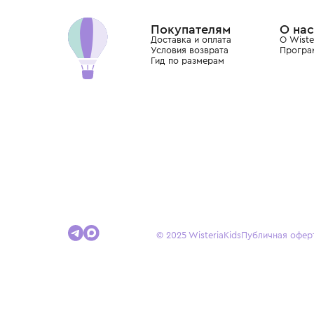
Dolce&Gabbana, Giorgio Armani, Elie Saab, Balm
вкус с первых дней жизни и навсегда станови
детства.
Покупателям
Доставка и оплата
Условия возврата
Гид по размерам