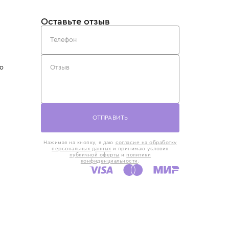
такты
Оставьте отзыв
5) 818-61-86
6) 168-16-61
AX)
 в Москве
ская наб., 13
евно с 10:00 до