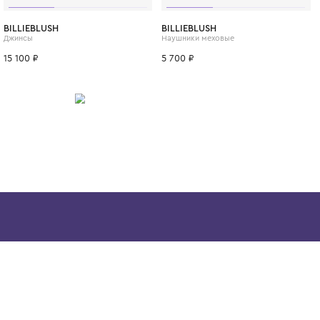
ИТСЯ
4 года
6 лет
8 лет
10 лет
12 лет
BILLIEBLUSH
BILLIEBLUSH
Набор Abumba для игры и обучения «Видимо-невидимо»
Джинсы
Наушники мехо
15 100 ₽
5 700 ₽
Скачайте наше
приложение