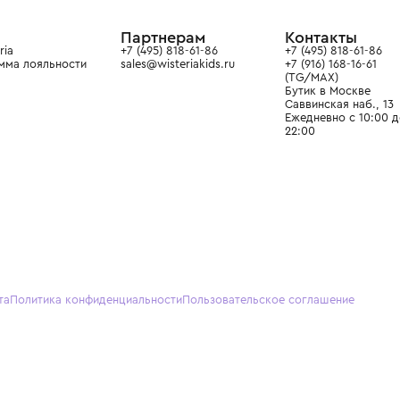
ain. Эстетика здесь воспитывает
тся частью прекрасного мира
О нас
Партнерам
Кон
О Wisteria
+7 (495) 818-61-86
+7 (49
Программа лояльности
sales@wisteriakids.ru
+7 (91
(TG/M
Бутик
Саввин
Ежедн
22:00