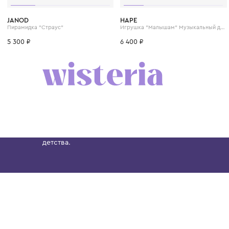
JANOD
HAPE
Пирамидка "Страус"
5 300 ₽
6 400 ₽
Бутик. Саввинская набережная, 13
Wisteria — мультибрендовый бутик премиальн
Хамовниках, представляющий более 60 брендо