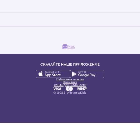
Бутик. Саввинская набережная, 13
ках, представляющий более 60 брендов сегмента люкс: Givenchy, Dolce&Gab
и навсегда становится частью прекрасного мира детс