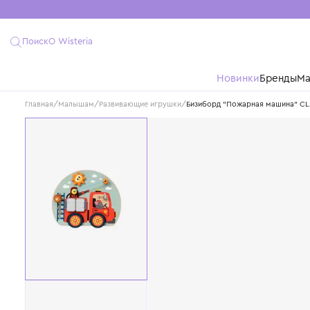
Поиск
О Wisteria
Новинки
Бре
Главная
/
Малышам
/
Развивающие игрушки
/
Бизиборд "Пожарная ма