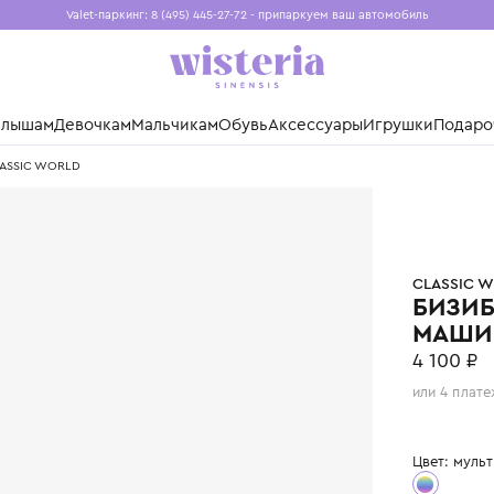
Valet-паркинг: 8 (495) 445-27-72 - припаркуем ваш авто
Бесплатная доставка при заказе от 15 000 ₽
Установите приложение, чтобы покупки были еще удо
нды
Малышам
Девочкам
Мальчикам
Обувь
Аксессуары
Игр
шина" CLASSIC WORLD