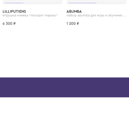
ВОЗМОЖНО, ВАМ ПОНРАВ
LILLIPUTIENS
ABUMBA
Игрушка "Малышам" Музыкальный друг-кролик, розовый
Игрушка-книжка "Носорог Мариус"
6 300 ₽
1 200 ₽
ой детской одежды в
в сегмента люкс: Givenchy,