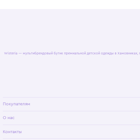
© 2025 WisteriaKids
Публична