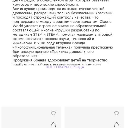
Немецкий бренд, который с 2003 года соз
лучших в мире деревянных игрушек. Их ми
детям радость осмысленной игры, которая
кругозор и творческие способности.
Все игрушки производятся из экологическ
древесины, раскрашены только безопасн
и проходят строжайший контроль качества
подтверждено международными сертификат
World уделяет огромное внимание образо
составляющей: многие игрушки разработа
методикам STEM и STEAM, помогая малыш
форме осваивать основы науки, технологи
инженерии. В 2018 году игрушка бренда
«Многофункциональная тележка» получил
британскую премию «Практика дошкольно
образования».
Продукция бренда вдохновляет детей на т
пробуждает любовь к исследованиям и по
ВСЕ ТОВАРЫ БРЕНДА
исследовать мир.Это игрушки, которые хо
собирать всей семьей.