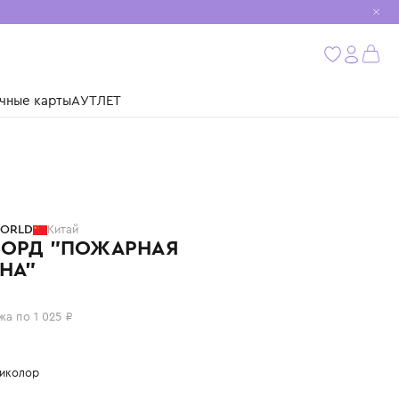
мобиль
бнее
ушки
Подарочные карты
АУТЛЕТ
CLASSIC WORLD
Китай
БИЗИБОРД "ПОЖАРНАЯ
МАШИНА"
4 100 ₽
или 4 платежа по 1 025 ₽