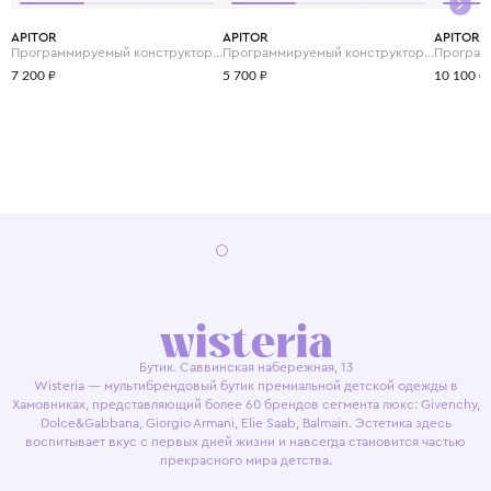
APITOR
APITOR
APITOR
Программируемый конструктор Apitor Robot S 10в1
Программируемый конструктор Apitor Robot R 4в1
7 200 ₽
5 700 ₽
10 100 ₽
Бутик. Саввинская набережная, 13
Wisteria — мультибрендовый бутик премиальной детской одежды в
Хамовниках, представляющий более 60 брендов сегмента люкс: Givenchy,
Dolce&Gabbana, Giorgio Armani, Elie Saab, Balmain. Эстетика здесь
воспитывает вкус с первых дней жизни и навсегда становится частью
прекрасного мира детства.