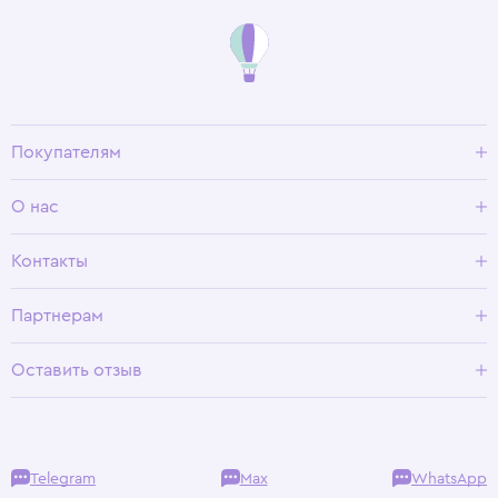
Покупателям
Доставка и оплата
О нас
Условия возврата
Гид по размерам
О Wisteria
Контакты
Программа лояльности
Партнерам
Оставить отзыв
Telegram
Max
WhatsApp