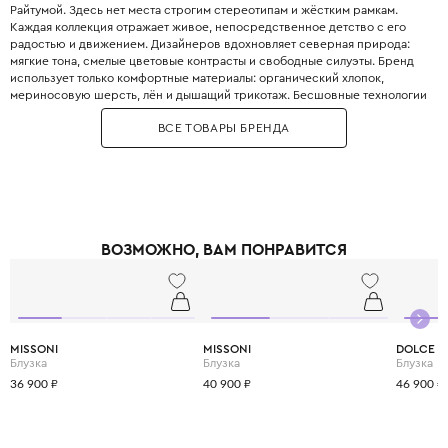
Райтумой. Здесь нет места строгим стереотипам и жёстким рамкам.
Каждая коллекция отражает живое, непосредственное детство с его
радостью и движением. Дизайнеров вдохновляет северная природа:
мягкие тона, смелые цветовые контрасты и свободные силуэты. Бренд
использует только комфортные материалы: органический хлопок,
мериносовую шерсть, лён и дышащий трикотаж. Бесшовные технологии
изготовления не раздражают нежную кожу даже во время активных игр.
ВСЕ ТОВАРЫ БРЕНДА
Paade Mode следует принципам этичного производства и slow fashion.
Коллекции выпускаются ограниченными партиями. Эта одежда подходит
и для праздника, и для повседневной жизни. Родители выбирают Paade
Mode за свободу самовыражения, которую он дарит детям.
ВОЗМОЖНО, ВАМ ПОНРАВИТСЯ
MISSONI
MISSONI
DOLCE &
Блузка
Блузка
Блузка
36 900 ₽
40 900 ₽
46 900 ₽