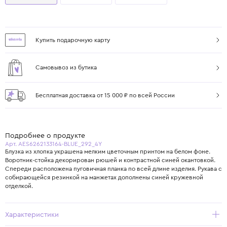
Купить подарочную карту
Самовывоз из бутика
Бесплатная доставка от 15 000 ₽ по всей России
Подробнее о продукте
Арт. AES6262133164-BLUE_292_4Y
Блузка из хлопка украшена мелким цветочным принтом на белом фоне.
Воротник‑стойка декорирован рюшей и контрастной синей окантовкой.
Спереди расположена пуговичная планка по всей длине изделия. Рукава с
собирающейся резинкой на манжетах дополнены синей кружевной
отделкой.
Характеристики