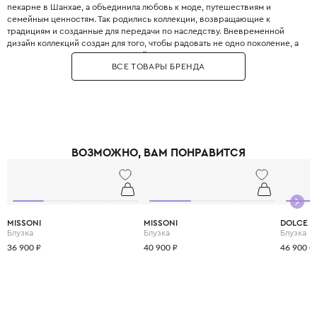
пекарне в Шанхае, а объединила любовь к моде, путешествиям и
семейным ценностям. Так родились коллекции, возвращающие к
традициям и созданные для передачи по наследству. Вневременной
дизайн коллекций создан для того, чтобы радовать не одно поколение, а
передаваться от старших дочерей младшим.
ВСЕ ТОВАРЫ БРЕНДА
В переводе с итальянского "C'era una volta" означает "Жили-были,
именно так, как начинаются многие детские сказки. Сама одежда этого
бренда создана для того, чтобы сделать детство вашей девочки
настоящей сказкой.
Одежду C'era una volta легко узнать по нежным, чистым оттенкам,
воздушным силуэтам, ручной вышивке, кружеву и мелким принтам с
полевыми цветами . Это те самые нарядные платья и костюмчики,
ВОЗМОЖНО, ВАМ ПОНРАВИТСЯ
напоминают эпоху начала XX века.
MISSONI
MISSONI
DOLCE &
Блузка
Блузка
Блузка
36 900 ₽
40 900 ₽
46 900 ₽