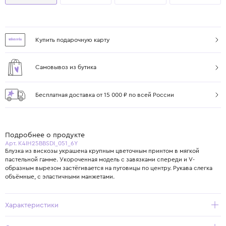
Купить подарочную карту
Самовывоз из бутика
Бесплатная доставка от 15 000 ₽ по всей России
Подробнее о продукте
Арт. K4IH25BBSDI_051_6Y
Блузка из вискозы украшена крупным цветочным принтом в мягкой
пастельной гамме. Укороченная модель с завязками спереди и V-
образным вырезом застёгивается на пуговицы по центру. Рукава слегка
объёмные, с эластичными манжетами.
Характеристики