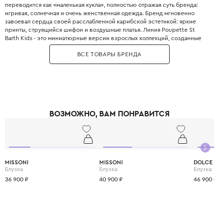
переводится как «маленькая кукла», полностью отражая суть бренда:
игривая, солнечная и очень женственная одежда. Бренд мгновенно
завоевал сердца своей расслабленной карибской эстетикой: яркие
принты, струящийся шифон и воздушные платья. Линия Poupette St
Barth Kids - это миниатюрные версии взрослых коллекций, созданные
для маленьких модниц от 4 до 14 лет. Детская одежда отличается теми же
ВСЕ ТОВАРЫ БРЕНДА
узнаваемыми элементами: кружева, рюши, вышивка цветов и бабочек, а
также смелая цветовая гамма. Для пошива используются легкие,
дышащие ткани: хлопок, лён и вискоза, которые идеально подходят для
жаркого климата. Каждый сезон Poupette представляет коллекции с
принтами, вдохновлёнными флорой и фауной Карибского моря. Одежда
Poupette St Barth идеально подходит для отпуска, пляжа, а также для
повседневной носки, даря ощущение вечного лета. Выбирая Poupette
ВОЗМОЖНО, ВАМ ПОНРАВИТСЯ
St Barth, вы дарите своему ребёнку беззаботное настроение и стиль,
пропитанный солнцем, морем и французским шармом островной
жизни.
MISSONI
MISSONI
DOLCE &
Блузка
Блузка
Блузка
36 900 ₽
40 900 ₽
46 900 ₽