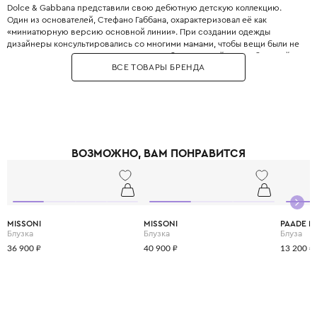
Dolce & Gabbana представили свою дебютную детскую коллекцию.
Один из основателей, Стефано Габбана, охарактеризовал её как
«миниатюрную версию основной линии». При создании одежды
дизайнеры консультировались со многими мамами, чтобы вещи были не
только стильными, но и максимально удобными. Дизайнеры с большой
ВСЕ ТОВАРЫ БРЕНДА
любовью и вниманием перенесли в детский гардероб все коды
взрослой моды: яркие цветочные принты, благородное кружево,
королевские короны, леопардовые узоры и виртуозную филигранную
вышивку, часто выполненную вручную.
Одежда Dolce & Gabbana — это не просто способ выглядеть красиво.
Это возможность подчеркнуть яркую индивидуальность вашего
ребёнка, с ранних лет привить ему уверенность в себе и хороший вкус,
ВОЗМОЖНО, ВАМ ПОНРАВИТСЯ
а главное - сделать его детство по-настоящему незабываемым и
стильным.
MISSONI
MISSONI
PAADE 
Блузка
Блузка
Блуза
36 900 ₽
40 900 ₽
13 200 ₽