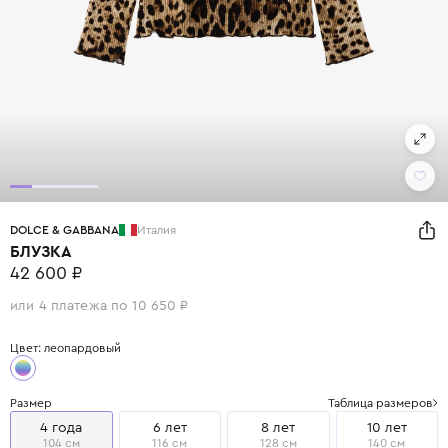
DOLCE & GABBANA
Италия
БЛУЗКА
42 600 ₽
или 4 платежа по 10 650 ₽
Цвет: леопардовый
Размер
Таблица размеров
4 года
6 лет
8 лет
10 лет
104 см
116 см
128 см
140 см