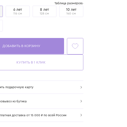
Размер
Таблица размеров
4 года
6 лет
8 лет
10 лет
104 см
116 см
128 см
140 см
12 лет
152 см
ДОБАВИТЬ В КОРЗИНУ
КУПИТЬ В 1 КЛИК
Купить подарочную карту
Самовывоз из бутика