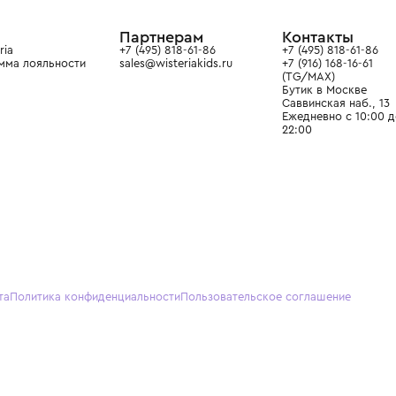
ain. Эстетика здесь воспитывает
тся частью прекрасного мира
О нас
Партнерам
Кон
О Wisteria
+7 (495) 818-61-86
+7 (49
Программа лояльности
sales@wisteriakids.ru
+7 (91
(TG/M
Бутик
Саввин
Ежедн
22:00