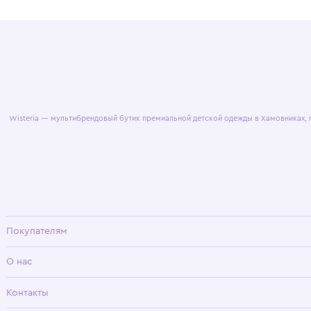
© 2025 WisteriaKids
Публична