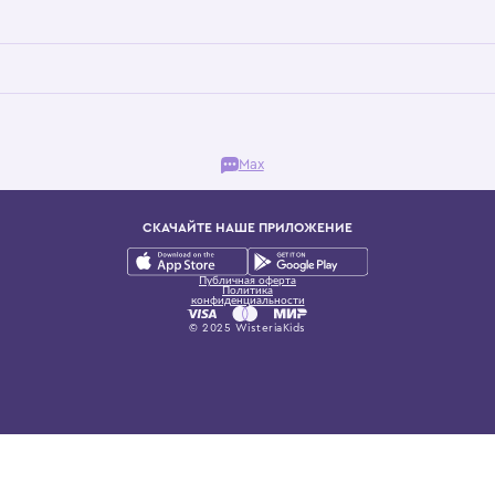
Бутик. Саввинская набережная, 13
ках, представляющий более 60 брендов сегмента люкс: Givenchy, Dolce&Gab
и навсегда становится частью прекрасного мира детс