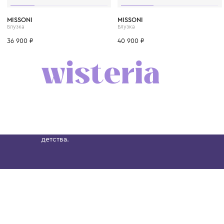
6 лет
8 лет
10 лет
12 лет
14 лет
4 года
6 лет
8 лет
MISSONI
MISSONI
Блузка
Блузка
36 900 ₽
40 900 ₽
Бутик. Саввинская набережная, 13
Wisteria — мультибрендовый бутик премиальн
Хамовниках, представляющий более 60 брендо