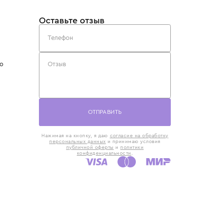
такты
Оставьте отзыв
5) 818-61-86
6) 168-16-61
AX)
 в Москве
ская наб., 13
евно с 10:00 до