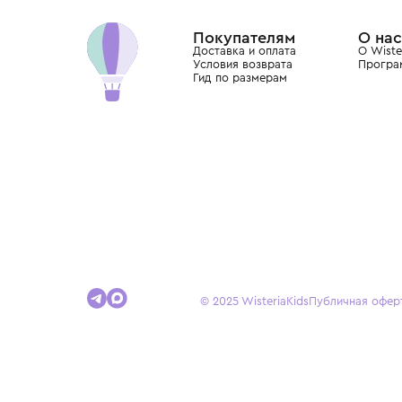
Dolce&Gabbana, Giorgio Armani, Elie Saab, Balm
вкус с первых дней жизни и навсегда станови
детства.
Покупателям
Доставка и оплата
Условия возврата
Гид по размерам