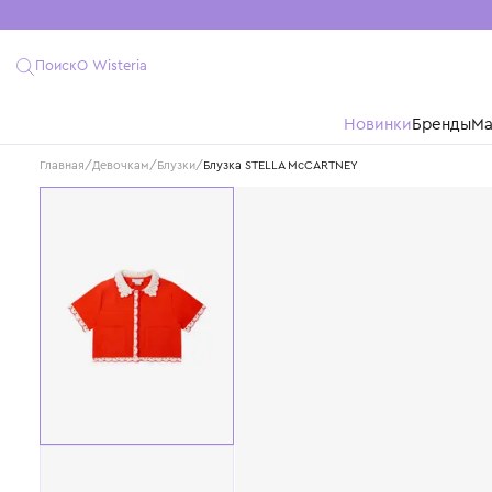
Поиск
О Wisteria
Новинки
Бре
Главная
/
Девочкам
/
Блузки
/
Блузка STELLA McCARTNEY