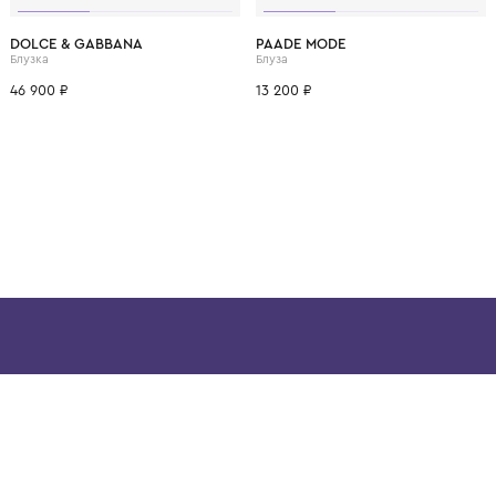
ВОЗМОЖНО, ВАМ ПОНРАВ
10 лет
12 лет
4 года
14 лет
6 лет
8 лет
10 лет
12 лет
4 года
12+ лет
6 лет
DOLCE & GABBANA
PAADE MODE
Блузка
Блуза
46 900 ₽
13 200 ₽
ой детской одежды в
в сегмента люкс: Givenchy,