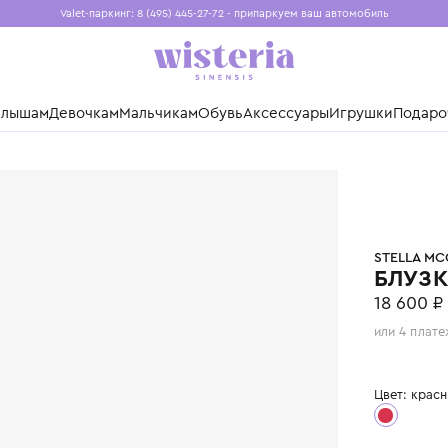
Valet-паркинг: 8 (495) 445-27-72 - припаркуем ваш авто
Бесплатная доставка при заказе от 15 000 ₽
Установите приложение, чтобы покупки были еще удо
нды
Малышам
Девочкам
Мальчикам
Обувь
Аксессуары
Игр