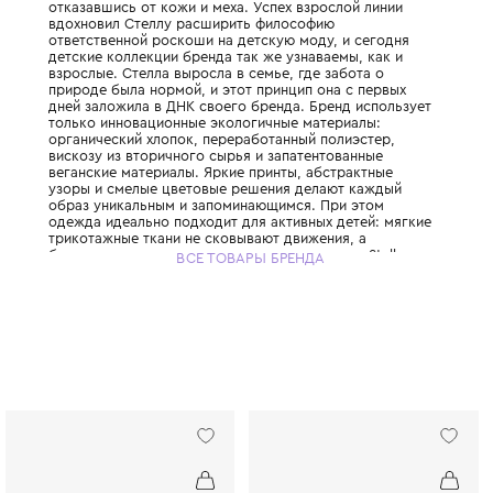
История Stella McCartney Kids начинается в
когда Стелла Маккартни, дочь легендарно
запустила свой взрослый бренд, полность
отказавшись от кожи и меха. Успех взросл
вдохновил Стеллу расширить философию
ответственной роскоши на детскую моду, 
детские коллекции бренда так же узнаваем
взрослые. Стелла выросла в семье, где за
природе была нормой, и этот принцип она
дней заложила в ДНК своего бренда. Брен
только инновационные экологичные матер
органический хлопок, переработанный пол
вискозу из вторичного сырья и запатенто
веганские материалы. Яркие принты, абст
узоры и смелые цветовые решения делаю
образ уникальным и запоминающимся. При
одежда идеально подходит для активных д
трикотажные ткани не сковывают движения
бесшовные технологии исключают натирание
ВСЕ ТОВАРЫ БРЕНДА
McCartney Kids создаётся небольшими пар
соответствуя принципам slow fashion: каж