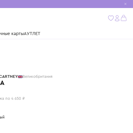
мобиль
бнее
ушки
Подарочные карты
АУТЛЕТ
STELLA MCCARTNEY
Великобритания
БЛУЗКА
18 600 ₽
или 4 платежа по 4 650 ₽
Цвет: красный