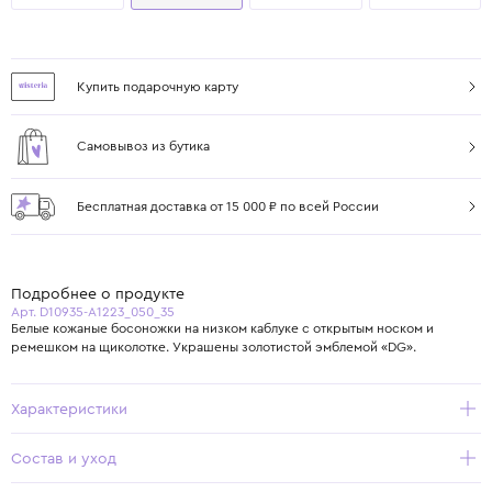
Купить подарочную карту
Самовывоз из бутика
Бесплатная доставка от 15 000 ₽ по всей России
Подробнее о продукте
Арт. D10935-A1223_050_35
Белые кожаные босоножки на низком каблуке с открытым носком и
ремешком на щиколотке. Украшены золотистой эмблемой «DG».
Характеристики
Состав и уход