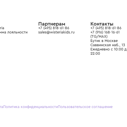
ой детской одежды в
в сегмента люкс: Givenchy,
ain. Эстетика здесь воспитывает
тся частью прекрасного мира
О нас
Партнерам
Кон
О Wisteria
+7 (495) 818-61-86
+7 (49
Программа лояльности
sales@wisteriakids.ru
+7 (91
(TG/M
Бутик
Саввин
Ежедн