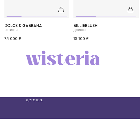
32
33
34
35
36
37
38
4 года
6 лет
8 лет
DOLCE & GABBANA
BILLIEBLUSH
Ботинки
Джинсы
73 000 ₽
15 100 ₽
Бутик. Саввинская набережная, 13