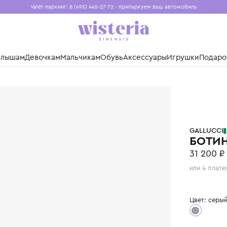
Valet-паркинг: 8 (495) 445-27-72 - припаркуем ваш авто
Бесплатная доставка при заказе от 15 000 ₽
Установите приложение, чтобы покупки были еще удо
нды
Малышам
Девочкам
Мальчикам
Обувь
Аксессуары
Игр