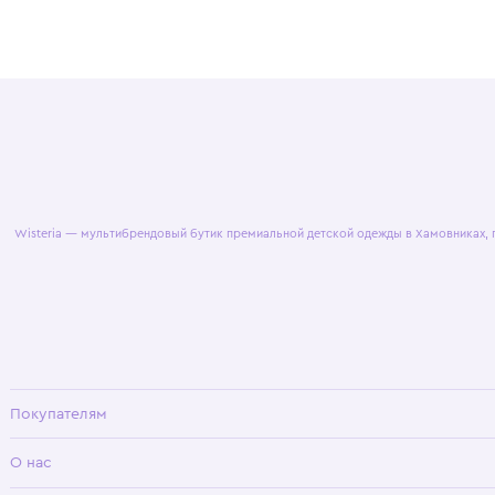
© 2025 WisteriaKids
Публична