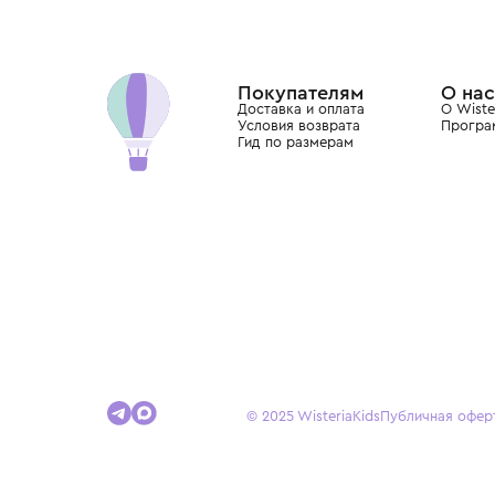
Wisteria — мультибрендовый бутик премиальн
Хамовниках, представляющий более 60 брендо
Dolce&Gabbana, Giorgio Armani, Elie Saab, Balm
вкус с первых дней жизни и навсегда станови
детства.
Покупателям
Доставка и оплата
Условия возврата
Гид по размерам