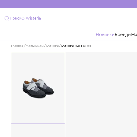
Поиск
О Wisteria
Новинки
Бре
Главная
/
Мальчикам
/
Ботинки
/
Ботинки GALLUCCI