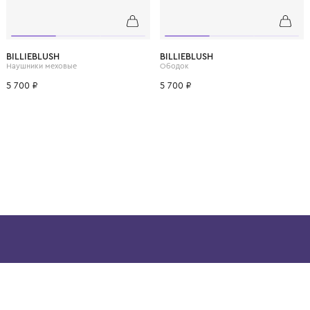
ВОЗМОЖНО, ВАМ ПОНРАВ
10 лет
12 лет
BILLIEBLUSH
BILLIEBLUSH
Наушники меховые
Ободок
5 700 ₽
5 700 ₽