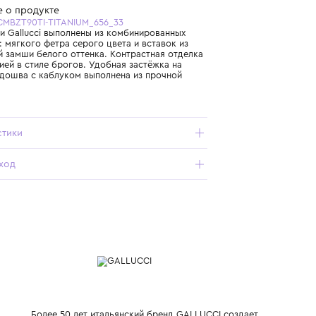
Бесплатная доставка от 15 000 ₽ по всей России
Подробнее о продукте
Арт. J02125CMBZT90TI-TITANIUM_656_33
Полуботинки Gallucci выполнены из комбинированных
материалов: мягкого фетра серого цвета и вставок из
натуральной замши белого оттенка. Контрастная отделка
с перфорацией в стиле брогов. Удобная застёжка на
липучку. Подошва с каблуком выполнена из прочной
резины.
Характеристики
Состав и уход