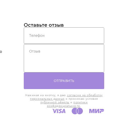
такты
Оставьте отзыв
5) 818-61-86
6) 168-16-61
AX)
 в Москве
ская наб., 13
евно с 10:00 до