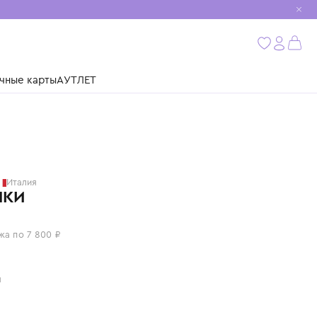
мобиль
бнее
ушки
Подарочные карты
АУТЛЕТ
GALLUCCI
Италия
БОТИНКИ
31 200 ₽
или 4 платежа по 7 800 ₽
Цвет: серый