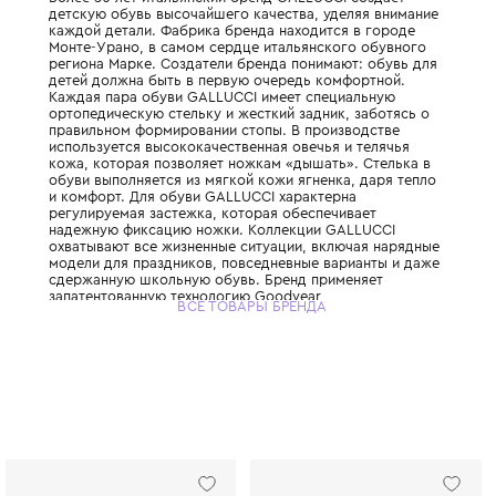
Более 50 лет итальянский бренд GALLUCCI
детскую обувь высочайшего качества, уде
каждой детали. Фабрика бренда находится
Монте-Урано, в самом сердце итальянско
региона Марке. Создатели бренда понимаю
детей должна быть в первую очередь ком
Каждая пара обуви GALLUCCI имеет спец
ортопедическую стельку и жесткий задник
правильном формировании стопы. В произ
используется высококачественная овечья 
кожа, которая позволяет ножкам «дышать»
обуви выполняется из мягкой кожи ягненка
и комфорт. Для обуви GALLUCCI характер
регулируемая застежка, которая обеспечи
надежную фиксацию ножки. Коллекции GA
охватывают все жизненные ситуации, вкл
модели для праздников, повседневные ва
сдержанную школьную обувь. Бренд прим
запатентованную технологию Goodyear,