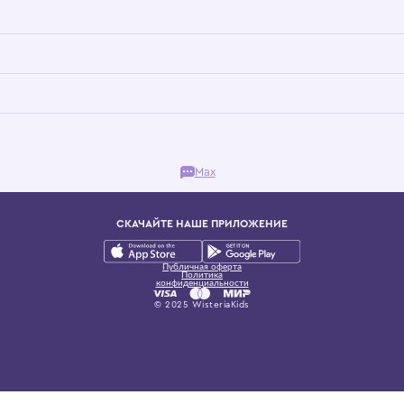
Бутик. Саввинская набережная, 13
ках, представляющий более 60 брендов сегмента люкс: Givenchy, Dolce&Gab
и навсегда становится частью прекрасного мира детс