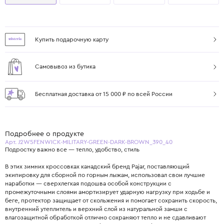
Купить подарочную карту
Самовывоз из бутика
Бесплатная доставка от 15 000 ₽ по всей России
Подробнее о продукте
Арт. J2W5FENWICK-MILITARY-GREEN-DARK-BROWN_390_40
Подростку важно все — тепло, удобство, стиль
В этих зимних кроссовках канадский бренд Pajar, поставляющий
экипировку для сборной по горным лыжам, использовал свои лучшие
наработки — сверхлегкая подошва особой конструкции с
промежуточными слоями амортизирует ударную нагрузку при ходьбе и
беге, протектор защищает от скольжения и помогает сохранить скорость,
внутренний утеплитель и верхний слой из натуральной замши с
влагозащитной обработкой отлично сохраняют тепло и не сдавливают