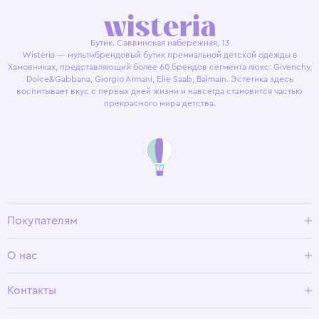
Бутик. Саввинская набережная, 13
Wisteria — мультибрендовый бутик премиальной детской одежды в
Хамовниках, представляющий более 60 брендов сегмента люкс: Givenchy,
Dolce&Gabbana, Giorgio Armani, Elie Saab, Balmain. Эстетика здесь
воспитывает вкус с первых дней жизни и навсегда становится частью
прекрасного мира детства.
Покупателям
Доставка и оплата
О нас
Условия возврата
Гид по размерам
О Wisteria
Контакты
Программа лояльности