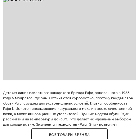
Детская линия известного канадского бренда Pajar, основанного в 1963
году в Монреале, где зимы отличаются суровостью, поэтому каждая пара
обуви Pajar создана для экстремальных условий. Главная особенность
Pajar Kids - это использование натурального меха и высококачественной
кожи, а также инновационных утеплителей. Лучшие модели обуви Pajar
рассчитаны на температуры до -30°C, что делает их идеальным выбором
для холодных зим. Знаменитая технология «Pajar Grip» позволяет
подошве сохранять эластичность и не дубеть даже в сильные морозы. В
ВСЕ ТОВАРЫ БРЕНДА
производстве используется съёмная изолирующая стелька, которая на