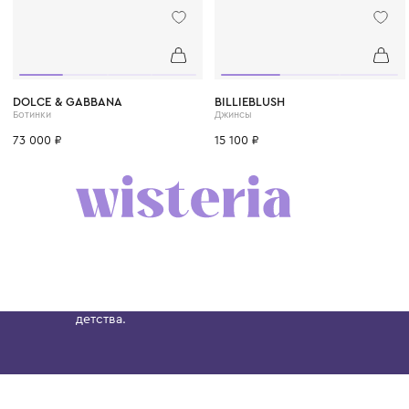
32
33
34
35
36
37
38
4 года
6 лет
8 лет
DOLCE & GABBANA
BILLIEBLUSH
Ботинки
Джинсы
73 000 ₽
15 100 ₽