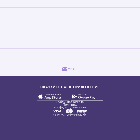
Бутик. Саввинская набережная, 13
ках, представляющий более 60 брендов сегмента люкс: Givenchy, Dolce&Gab
и навсегда становится частью прекрасного мира детс