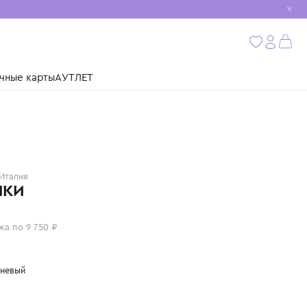
мобиль
бнее
ушки
Подарочные карты
АУТЛЕТ
JARRETT
Италия
БОТИНКИ
39 000 ₽
или 4 платежа по 9 750 ₽
Цвет: коричневый