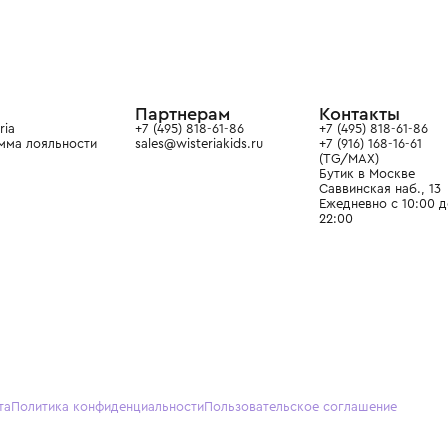
ой детской одежды в
в сегмента люкс: Givenchy,
ain. Эстетика здесь воспитывает
тся частью прекрасного мира
О нас
Партнерам
Кон
О Wisteria
+7 (495) 818-61-86
+7 (49
Программа лояльности
sales@wisteriakids.ru
+7 (91
(TG/M
Бутик