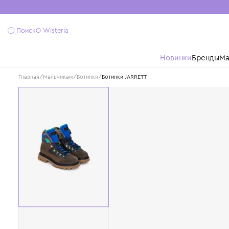
Поиск
О Wisteria
Новинки
Бре
Главная
/
Мальчикам
/
Ботинки
/
Ботинки JARRETT