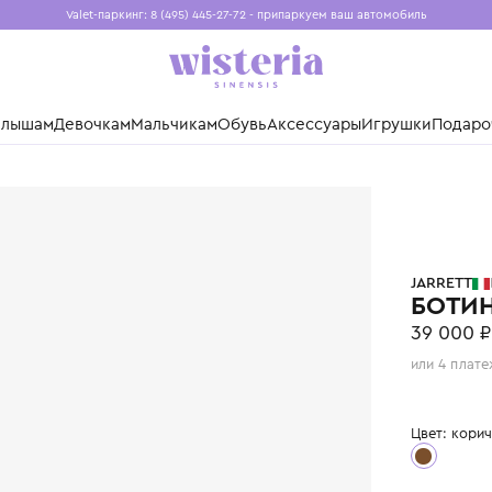
Valet-паркинг: 8 (495) 445-27-72 - припаркуем ваш авто
Бесплатная доставка при заказе от 15 000 ₽
Установите приложение, чтобы покупки были еще удо
нды
Малышам
Девочкам
Мальчикам
Обувь
Аксессуары
Игр