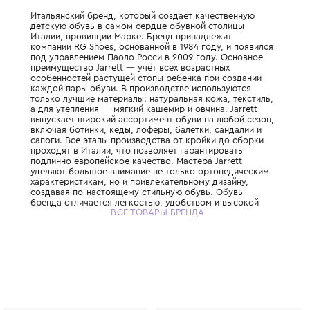
Итальянский бренд, который создаёт каче
детскую обувь в самом сердце обувной с
Италии, провинции Марке. Бренд принадл
компании RG Shoes, основанной в 1984 год
под управлением Паоло Росси в 2009 году
преимущество Jarrett — учёт всех возраст
особенностей растущей стопы ребенка пр
каждой пары обуви. В производстве испо
только лучшие материалы: натуральная ко
а для утепления — мягкий кашемир и овчина
выпускает широкий ассортимент обуви на 
включая ботинки, кеды, лоферы, балетки, 
сапоги. Все этапы производства от кройки
проходят в Италии, что позволяет гаранти
подлинно европейское качество. Мастера J
уделяют большое внимание не только орт
характеристикам, но и привлекательному д