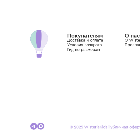
Бутик. Саввинская набережная, 13
Wisteria — мультибрендовый бутик премиальн
Хамовниках, представляющий более 60 брендо
Dolce&Gabbana, Giorgio Armani, Elie Saab, Balm
вкус с первых дней жизни и навсегда станови
детства.
Покупателям
Доставка и оплата
Условия возврата
Гид по размерам