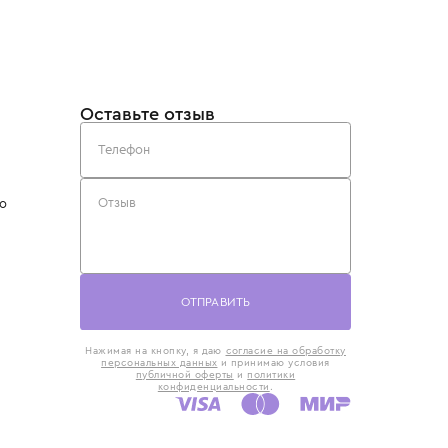
такты
Оставьте отзыв
5) 818-61-86
6) 168-16-61
AX)
 в Москве