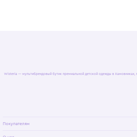
© 2025 WisteriaKids
Публична