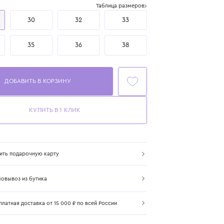
Размер
Таблица размеров
29
30
32
33
34
35
36
38
ДОБАВИТЬ В КОРЗИНУ
КУПИТЬ В 1 КЛИК
Купить подарочную карту
Самовывоз из бутика