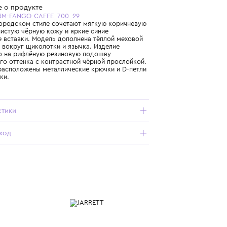
Бесплатная доставка от 15 000 ₽ по всей России
Подробнее о продукте
Арт. JE1TR23M-FANGO-CAFFE_700_29
Ботинки в городском стиле сочетают мягкую коричневую
замшу, зернистую чёрную кожу и яркие синие
текстильные вставки. Модель дополнена тёплой меховой
подкладкой вокруг щиколотки и язычка. Изделие
установлено на рифлёную резиновую подошву
карамельного оттенка с контрастной чёрной прослойкой.
На союзке расположены металлические крючки и D‑петли
для шнуровки.
Характеристики
Состав и уход