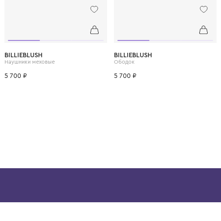
ВОЗМОЖНО, ВАМ ПОНРАВ
10 лет
12 лет
BILLIEBLUSH
BILLIEBLUSH
Наушники меховые
Ободок
5 700 ₽
5 700 ₽