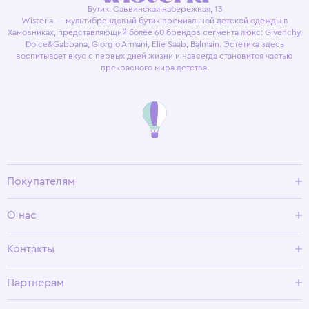
Бутик. Саввинская набережная, 13
Wisteria — мультибрендовый бутик премиальной детской одежды в
Хамовниках, представляющий более 60 брендов сегмента люкс: Givenchy,
Dolce&Gabbana, Giorgio Armani, Elie Saab, Balmain. Эстетика здесь
воспитывает вкус с первых дней жизни и навсегда становится частью
прекрасного мира детства.
Покупателям
Доставка и оплата
О нас
Условия возврата
Гид по размерам
О Wisteria
Контакты
Программа лояльности
Партнерам