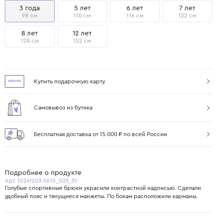
3 года
5 лет
6 лет
7 лет
98 см
110 см
116 см
122 см
8 лет
12 лет
128 см
152 см
Купить подарочную карту
Самовывоз из бутика
Бесплатная доставка от 15 000 ₽ по всей России
Подробнее о продукте
Арт. 1S26I203-5615_503_3Y
Голубые спортивные брюки украсили контрастной надписью. Сделали
удобный пояс и тянущиеся манжеты. По бокам расположили карманы.