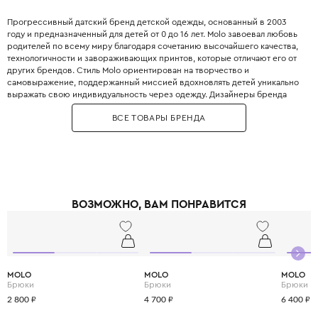
Прогрессивный датский бренд детской одежды, основанный в 2003
году и предназначенный для детей от 0 до 16 лет. Molo завоевал любовь
родителей по всему миру благодаря сочетанию высочайшего качества,
технологичности и завораживающих принтов, которые отличают его от
других брендов. Стиль Molo ориентирован на творчество и
самовыражение, поддержанный миссией вдохновлять детей уникально
выражать свою индивидуальность через одежду. Дизайнеры бренда
призывают к смелым сочетаниям, предлагая юным модникам одежду,
ВСЕ ТОВАРЫ БРЕНДА
украшенную яркими полосками, цветами, динозаврами и космическими
мотивами. Особой гордостью Molo является линейка мембранной
верхней одежды, которая сочетает в себе скандинавский минимализм с
максимальной защитой от ветра и влаги. В производстве используются
ткани, сертифицированные по жёстким стандартам GOTS и Oeko-Tex,
что гарантирует безопасность вещей для самых маленьких. Molo
придерживается принципов устойчивого развития, призывая
ВОЗМОЖНО, ВАМ ПОНРАВИТСЯ
передавать, перепродавать или ремонтировать одежду, чтобы она
служила как можно дольше. Вся одежда Molo сшита так, чтобы
выдерживать стирку за стиркой, сохраняя при этом свою форму и
яркость красок. Molo был удостоен престижного звания «Лучший
международный детский модный бренд», что подтверждает его статус
на мировой арене. Выбирая Molo, вы дарите своему ребёнку свободу
MOLO
MOLO
MOLO
для активных игр и исследований в любую погоду, оставаясь при этом
Брюки
Брюки
Брюки
стильным и современным.
2 800 ₽
4 700 ₽
6 400 ₽