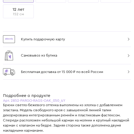
12 лет
152 см
Купить подарочную карту
Самовывоз из бутика
Бесплатная доставка от 15 000 ₽ по всей России
Подробнее о продукте
Арт. 2852-PARGO-RAGS-OAK_050_4Y
Брюки светло-бежевого оттенка выполнены из хлопка с добавлением
эластана. Модель свободного кроя с завышенной линией талии
декорирована интегрированным ремнём и пластиковым фастексом.
Спереди расположен небольшой карман на молнии и крупный накладной
карман с клапаном на бедре. Задняя сторона также дополнена двумя
накладными карманами.