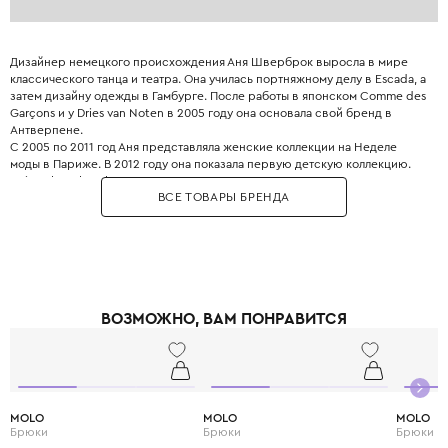
Дизайнер немецкого происхождения Аня Шверброк выросла в мире
классического танца и театра. Она училась портняжному делу в Escada, а
затем дизайну одежды в Гамбурге. После работы в японском Comme des
Garçons и у Dries van Noten в 2005 году она основала свой бренд в
Антверпене.
С 2005 по 2011 год Аня представляла женские коллекции на Неделе
моды в Париже. В 2012 году она показала первую детскую коллекцию.
Anja Schwerbrock – это не просто одежда, а педагогика, искусство и
ВСЕ ТОВАРЫ БРЕНДА
свобода. Философия бренда – свобода самовыражения ребёнка и отказ
от быстрой моды. Эстетика строится на осознанной неидеальности:
деконструкция, асимметрия, игра с объемами.
Дизайнер вдохновляется балетом, цирком и искусством, переводя
фантазию в уверенную реальность. Стиль отличается решительностью и
использованием натуральных высококачественных материалов. В
дизайне бренда чувствуется лёгкость, комфорт и непринужденная
ВОЗМОЖНО, ВАМ ПОНРАВИТСЯ
экспрессия.
MOLO
MOLO
MOLO
Брюки
Брюки
Брюки