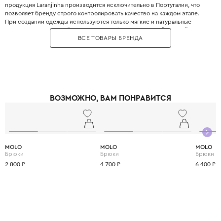
продукция Laranjinha производится исключительно в Португалии, что
позволяет бренду строго контролировать качество на каждом этапе.
При создании одежды используются только мягкие и натуральные
материалы, которые обеспечивают комфорт даже самой нежной коже
ВСЕ ТОВАРЫ БРЕНДА
малыша. В ассортименте бренда вы найдёте всё: от уютных распашонок
и ползунков для новорождённых до элегантных платьев, рубашек и
стильных аксессуаров для детей постарше. Особого внимания
заслуживает линейка для недоношенных детей, сшитая из бесшовных
материалов для максимальной защиты чувствительной кожи. Дизайн
коллекций отличается сочетанием творческого подхода и верности
традициям, что делает каждую вещь уникальной. За долгие годы работы
ВОЗМОЖНО, ВАМ ПОНРАВИТСЯ
бренд завоевал любовь нескольких поколений семей по всему миру.
Удобный крой и продуманные детали делают одежду Laranjinha
идеальной для повседневной носки и активных игр. Выбирая Laranjinha,
вы дарите своему ребёнку солнечное настроение и сочетание стиля с
непревзойдённым португальским качеством.
MOLO
MOLO
MOLO
Брюки
Брюки
Брюки
2 800 ₽
4 700 ₽
6 400 ₽