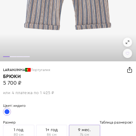
LARANJINHA
Португалия
БРЮКИ
5 700 ₽
или 4 платежа по 1 425 ₽
Цвет: индиго
Размер
Таблица размеров
1 год
1+ год
9 мес.
80 см
86 см
74 см