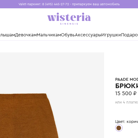
Valet-паркинг: 8 (495) 445-27-72 - припаркуем ваш авто
Бесплатная доставка при заказе от 15 000 ₽
Установите приложение, чтобы покупки были еще удо
нды
Малышам
Девочкам
Мальчикам
Обувь
Аксессуары
Игр