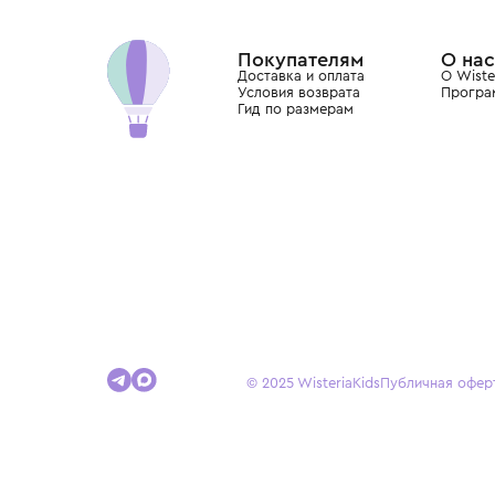
Хамовниках, представляющий более 60 брендо
Dolce&Gabbana, Giorgio Armani, Elie Saab, Balm
вкус с первых дней жизни и навсегда станови
детства.
Покупателям
Доставка и оплата
Условия возврата
Гид по размерам