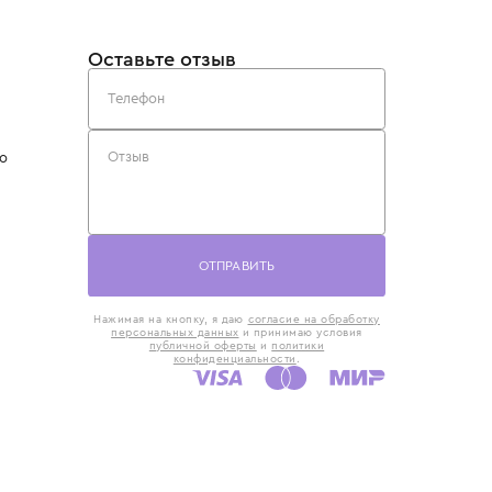
такты
Оставьте отзыв
5) 818-61-86
6) 168-16-61
AX)
 в Москве
ская наб., 13
евно с 10:00 до