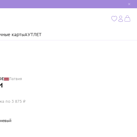
мобиль
бнее
ушки
Подарочные карты
АУТЛЕТ
PAADE MODE
Латвия
БРЮКИ
15 500 ₽
или 4 платежа по 3 875 ₽
Цвет: коричневый