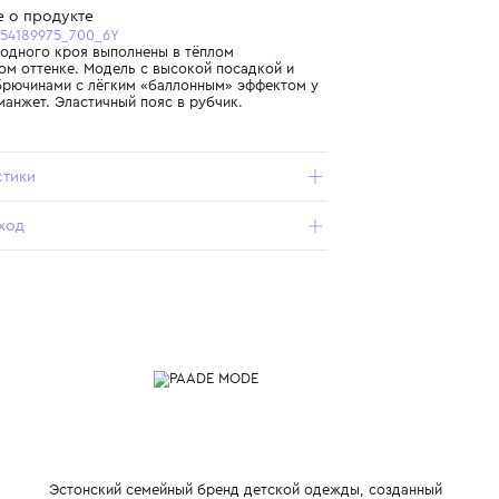
Бесплатная доставка от 15 000 ₽ по всей России
Подробнее о продукте
Арт. AEW5254189975_700_6Y
Брюки свободного кроя выполнены в тёплом
терракотовом оттенке. Модель с высокой посадкой и
широкими брючинами с лёгким «баллонным» эффектом у
ребристых манжет. Эластичный пояс в рубчик.
Характеристики
Состав и уход