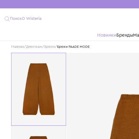
Поиск
О Wisteria
Новинки
Бре
Главная
/
Девочкам
/
Брюки
/
Брюки PAADE MODE