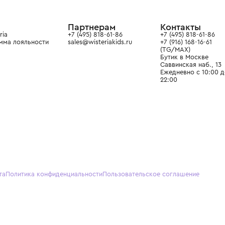
в сегмента люкс: Givenchy,
ain. Эстетика здесь воспитывает
тся частью прекрасного мира
О нас
Партнерам
Кон
О Wisteria
+7 (495) 818-61-86
+7 (49
Программа лояльности
sales@wisteriakids.ru
+7 (91
(TG/M
Бутик
Саввин
Ежедн
22:00