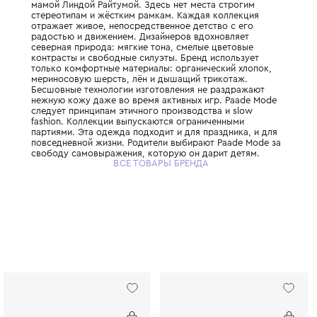
Эстонский семейный бренд детской одежд
мамой Линдой Райтумой. Здесь нет места 
стереотипам и жёстким рамкам. Каждая к
отражает живое, непосредственное детств
радостью и движением. Дизайнеров вдохн
северная природа: мягкие тона, смелые ц
контрасты и свободные силуэты. Бренд ис
только комфортные материалы: органичес
мериносовую шерсть, лён и дышащий три
Бесшовные технологии изготовления не р
нежную кожу даже во время активных игр
следует принципам этичного производства
fashion. Коллекции выпускаются ограниче
партиями. Эта одежда подходит и для праз
повседневной жизни. Родители выбирают 
свободу самовыражения, которую он дари
ВСЕ ТОВАРЫ БРЕНДА