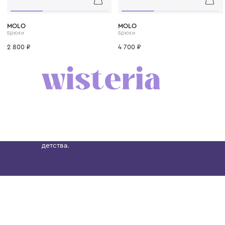
1 год
1+ год
2 года
3 года
4 года
1 год
1+ год
2 года
MOLO
MOLO
Брюки
Брюки
2 800 ₽
4 700 ₽
Бутик. Саввинская набережная, 13
Wisteria — мультибрендовый бутик премиальн