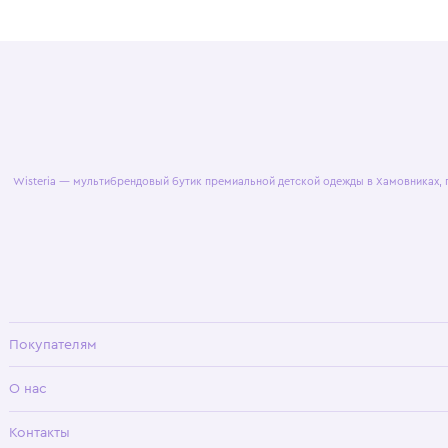
© 2025 WisteriaKids
Публична