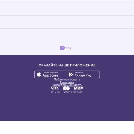
Бутик. Саввинская набережная, 13
ках, представляющий более 60 брендов сегмента люкс: Givenchy, Dolce&Gab
и навсегда становится частью прекрасного мира детс