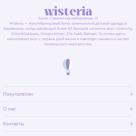
Бутик. Саввинская набережная, 13
Wisteria — мультибрендовый бутик премиальной детской одежды в
Хамовниках, представляющий более 60 брендов сегмента люкс: Givenchy,
Dolce&Gabbana, Giorgio Armani, Elie Saab, Balmain. Эстетика здесь
воспитывает вкус с первых дней жизни и навсегда становится частью
прекрасного мира детства.
Покупателям
Доставка и оплата
О нас
Условия возврата
Гид по размерам
О Wisteria
Контакты
Программа лояльности