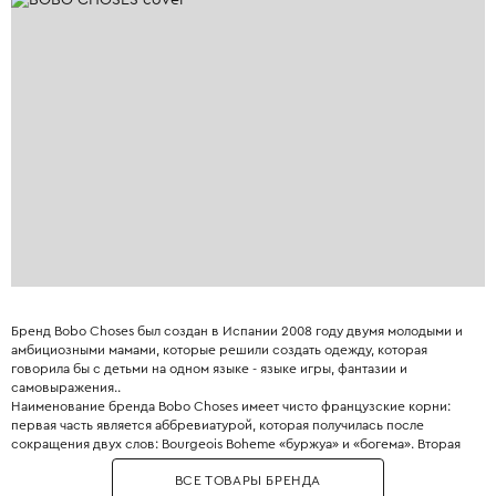
Бренд Bobo Choses был создан в Испании 2008 году двумя молодыми и
амбициозными мамами, которые решили создать одежду, которая
говорила бы с детьми на одном языке - языке игры, фантазии и
самовыражения..
Наименование бренда Bobo Choses имеет чисто французские корни:
первая часть является аббревиатурой, которая получилась после
сокращения двух слов: Bourgeois Boheme «буржуа» и «богема». Вторая
часть переводится как «вещи».
ВСЕ ТОВАРЫ БРЕНДА
Главное отличие Bobo Choses - узнаваемый художественный стиль: