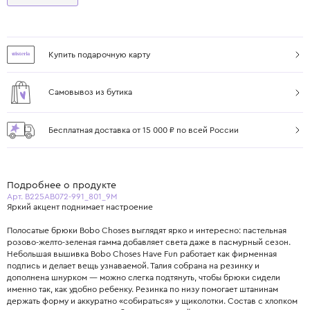
Купить подарочную карту
Самовывоз из бутика
Бесплатная доставка от 15 000 ₽ по всей России
Подробнее о продукте
Арт. B225AB072-991_801_9M
Яркий акцент поднимает настроение
Полосатые брюки Bobo Choses выглядят ярко и интересно: пастельная
розово‐желто‐зеленая гамма добавляет света даже в пасмурный сезон.
Небольшая вышивка Bobo Choses Have Fun работает как фирменная
подпись и делает вещь узнаваемой. Талия собрана на резинку и
дополнена шнурком — можно слегка подтянуть, чтобы брюки сидели
именно так, как удобно ребенку. Резинка по низу помогает штанинам
держать форму и аккуратно «собираться» у щиколотки. Состав с хлопком