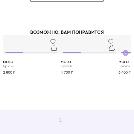
наивные принты, комфортные свободные силуэты и использование
экологичных материалов.
Необычное сочетание приглушенной цветовой палитры и винтажных
принтов приходится по вкусу как детям, так и их родителям. Это удачный
тандем комфорта, современных технологий и экологичности.
ВОЗМОЖНО, ВАМ ПОНРАВИТСЯ
MOLO
MOLO
MOLO
Брюки
Брюки
Брюки
2 800 ₽
4 700 ₽
6 400 ₽