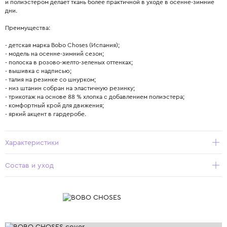
и полиэстером делает ткань более практичной в уходе в осенне‐зимние
дни.
Преимущества:
- детская марка Bobo Choses (Испания);
- модель на осенне‐зимний сезон;
- полоска в розово‐желто‐зеленых оттенках;
- вышивка с надписью;
- талия на резинке со шнурком;
- низ штанин собран на эластичную резинку;
- трикотаж на основе 88 % хлопка с добавлением полиэстера;
- комфортный крой для движения;
- яркий акцент в гардеробе.
Характеристики
Состав и уход