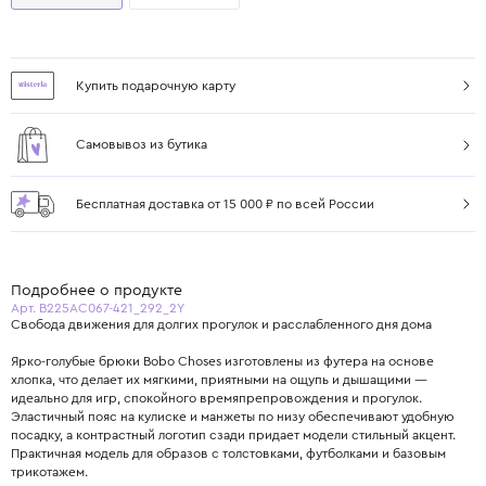
Купить подарочную карту
Самовывоз из бутика
Бесплатная доставка от 15 000 ₽ по всей России
Подробнее о продукте
Арт. B225AC067-421_292_2Y
Свобода движения для долгих прогулок и расслабленного дня дома
Ярко-голубые брюки Bobo Choses изготовлены из футера на основе
хлопка, что делает их мягкими, приятными на ощупь и дышащими —
идеально для игр, спокойного времяпрепровождения и прогулок.
Эластичный пояс на кулиске и манжеты по низу обеспечивают удобную
посадку, а контрастный логотип сзади придает модели стильный акцент.
Практичная модель для образов с толстовками, футболками и базовым
трикотажем.