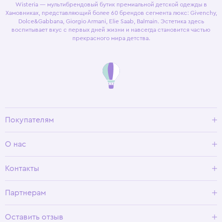
Wisteria — мультибрендовый бутик премиальной детской одежды в
Хамовниках, представляющий более 60 брендов сегмента люкс: Givenchy,
Dolce&Gabbana, Giorgio Armani, Elie Saab, Balmain. Эстетика здесь
воспитывает вкус с первых дней жизни и навсегда становится частью
прекрасного мира детства.
Покупателям
Доставка и оплата
О нас
Условия возврата
Гид по размерам
О Wisteria
Контакты
Программа лояльности
Партнерам
Оставить отзыв