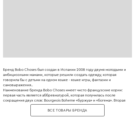
Бренд Bobo Choses был создан в Испании 2008 году двумя молодыми и
амбициозными мамами, которые решили создать одежду, которая
говорила бы с детьми на одном языке - языке игры, фантазии и
самовыражения..
Наименование бренда Bobo Choses имеет чисто французские корни:
первая часть является аббревиатурой, которая получилась после
сокращения двух слов: Bourgeois Boheme «буржуа» и «богема». Вторая
часть переводится как «вещи».
ВСЕ ТОВАРЫ БРЕНДА
Главное отличие Bobo Choses - узнаваемый художественный стиль:
наивные принты, комфортные свободные силуэты и использование
экологичных материалов.
Необычное сочетание приглушенной цветовой палитры и винтажных
принтов приходится по вкусу как детям, так и их родителям. Это удачный