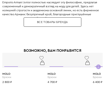
Emporio Armani Junior полностью наследует эту философию, предлагая
современный и демократичный взгляд на моду для детей. Здесь нет
излишней строгости и академизма основной линии, но есть фирменное
качество Армани: безупречный крой, благородные приглушённые
оттенки, минималистичный дизайн и использование только лучших
ВСЕ ТОВАРЫ БРЕНДА
натуральных тканей. Это идеальная база для стильного детского
гардероба — от повседневных джинсов и футболок до элегантных
жакетов и пальто, которые легко миксуются между собой, прививая
ребёнку хороший вкус без лишнего пафоса.
ВОЗМОЖНО, ВАМ ПОНРАВИТСЯ
MOLO
MOLO
MOLO
Брюки
Брюки
Брюки
2 800 ₽
4 700 ₽
6 400 ₽