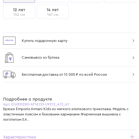
12 лет
14 лет
152 см
167 см
Купить подарочную карту
Самовывоз из бутика
Бесплатная доставка от 15 000 ₽ по всей России
Подробнее о продукте
Арт. EG000280-AF16133-U9212_413_4Y
Брюки Emporio Armani Kids из мягкого хлопкового трикотажа. Модель с
эластичным поясом и боковыми карманами Фирменная вышивка с
логотипом EA .
Характеристики