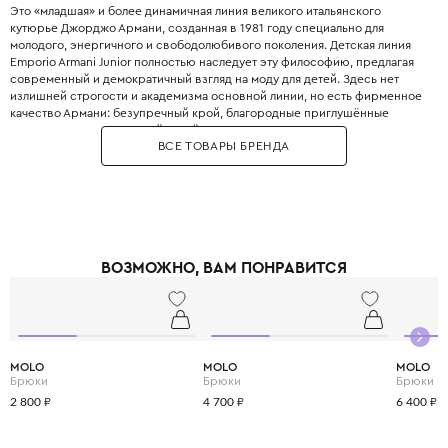
Это «младшая» и более динамичная линия великого итальянского
кутюрье Джорджо Армани, созданная в 1981 году специально для
молодого, энергичного и свободолюбивого поколения. Детская линия
Emporio Armani Junior полностью наследует эту философию, предлагая
современный и демократичный взгляд на моду для детей. Здесь нет
излишней строгости и академизма основной линии, но есть фирменное
качество Армани: безупречный крой, благородные приглушённые
оттенки, минималистичный дизайн и использование только лучших
ВСЕ ТОВАРЫ БРЕНДА
натуральных тканей. Это идеальная база для стильного детского
гардероба — от повседневных джинсов и футболок до элегантных
жакетов и пальто, которые легко миксуются между собой, прививая
ребёнку хороший вкус без лишнего пафоса.
ВОЗМОЖНО, ВАМ ПОНРАВИТСЯ
MOLO
MOLO
MOLO
Брюки
Брюки
Брюки
2 800 ₽
4 700 ₽
6 400 ₽