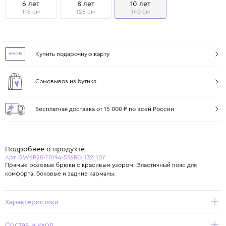
6 лет
8 лет
10 лет
116 см
128 см
140 см
Купить подарочную карту
Самовывоз из бутика
Бесплатная доставка от 15 000 ₽ по всей России
Подробнее о продукте
Арт. GW6P20-F0194-536RO_132_10Y
Прямые розовые брюки с красивым узором. Эластичный пояс для
комфорта, боковые и задние карманы.
Характеристики
Состав и уход