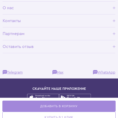
Доставка и оплата
О нас
Условия возврата
Гид по размерам
О Wisteria
Контакты
Программа лояльности
Партнерам
Оставить отзыв
Telegram
Max
WhatsApp
СКАЧАЙТЕ НАШЕ ПРИЛОЖЕНИЕ
Публичная оферта
ДОБАВИТЬ В КОРЗИНУ
Политика конфиденциальности
© 2025 WisteriaKids
КУПИТЬ В 1 КЛИК