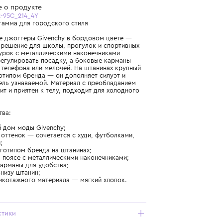
Бесплатная доставка от 15 000 ₽ по всей России
Подробнее о продукте
Арт. H30922-95C_214_4Y
Спокойная гамма для городского стиля
Комфортные джоггеры Givenchy в бордовом цвете —
практичное решение для школы, прогулок и спортивных
секций. Шнурок с металлическими наконечниками
позволяет регулировать посадку, а боковые карманы
удобны для телефона или мелочей. На штанинах крупный
принт с логотипом бренда — он дополняет силуэт и
делает модель узнаваемой. Материал с преобладанием
хлопка дышит и приятен к телу, подходит для холодного
сезона.
Преимущества:
- парижский дом моды Givenchy;
- бордовый оттенок — сочетается с худи, футболками,
свитшотами;
- принт с логотипом бренда на штанинах;