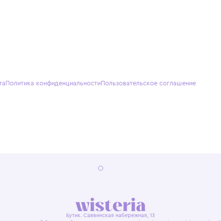
О нас
Партнерам
Кон
О Wisteria
+7 (495) 818-61-86
+7 (49
Программа лояльности
sales@wisteriakids.ru
+7 (91
(TG/M
Бутик
Саввин
Ежедн
22:00