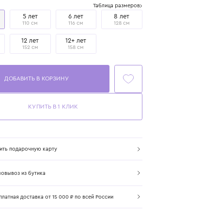
Размер
Таблица размеров
4 года
5 лет
6 лет
8 лет
104 см
110 см
116 см
128 см
10 лет
12 лет
12+ лет
140 см
152 см
158 см
ДОБАВИТЬ В КОРЗИНУ
КУПИТЬ В 1 КЛИК
Купить подарочную карту
Самовывоз из бутика