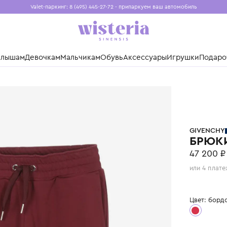
Valet-паркинг: 8 (495) 445-27-72 - припаркуем ваш авто
Бесплатная доставка при заказе от 15 000 ₽
Установите приложение, чтобы покупки были еще удо
нды
Малышам
Девочкам
Мальчикам
Обувь
Аксессуары
Игр