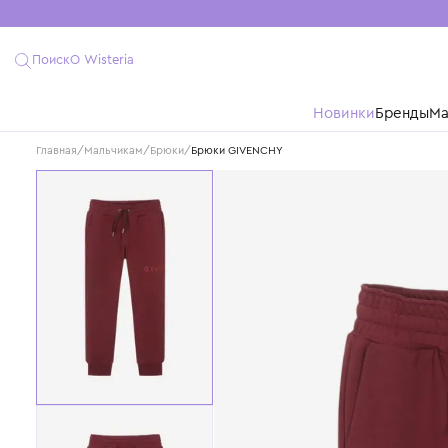
Поиск
О Wisteria
Новинки
Бре
Главная
/
Мальчикам
/
Брюки
/
Брюки GIVENCHY