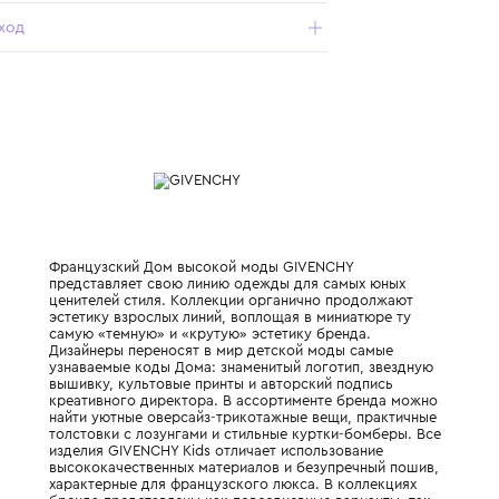
- шнурок на поясе с металлическими наконечниками;
- боковые карманы для удобства;
- манжеты внизу штанин;
- основа трикотажного материала — мягкий хлопок.
Характеристики
Состав и уход
Французский Дом высокой моды GIVENCH
представляет свою линию одежды для са