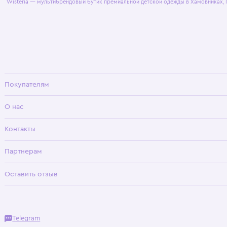
© 2025 WisteriaKids
Публична
Wisteria — мультибрендовый бутик премиальной детской одежды в Хамовни