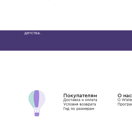
1 год
1+ год
2 года
3 года
4 года
1 год
1+ год
2 года
MOLO
MOLO
Брюки
Брюки
2 800 ₽
4 700 ₽
Бутик. Саввинская набережная, 13
Wisteria — мультибрендовый бутик премиальн
Хамовниках, представляющий более 60 брендо
Dolce&Gabbana, Giorgio Armani, Elie Saab, Balm
вкус с первых дней жизни и навсегда станови
детства.