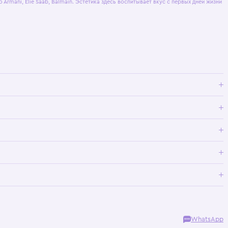
публичной оферты
и
политики
конфиденциальности
.
ашение
bana, Giorgio Armani, Elie Saab, Balmain. Эстетика здесь воспитывает вк
тва.