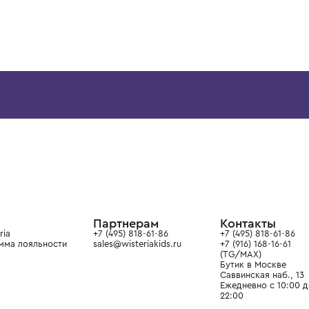
3 года
4 года
1 год
1+ год
2 года
3 года
4 года
1 год
1+ год
MOLO
MOLO
Брюки
Брюки
6 400 ₽
7 400 ₽
ой детской одежды в
в сегмента люкс: Givenchy,
ain. Эстетика здесь воспитывает
тся частью прекрасного мира