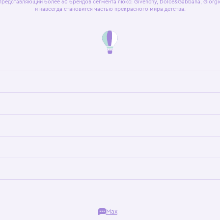
я оферта
Политика конфиденциальности
Пользовательское согл
Бутик. Саввинская набережная, 13
ках, представляющий более 60 брендов сегмента люкс: Givenchy, Dolce&Gab
и навсегда становится частью прекрасного мира детс