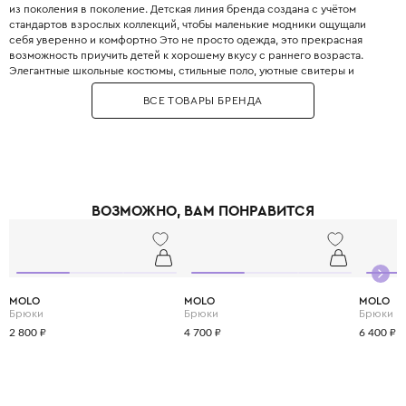
из поколения в поколение. Детская линия бренда создана с учётом
стандартов взрослых коллекций, чтобы маленькие модники ощущали
себя уверенно и комфортно Это не просто одежда, это прекрасная
возможность приучить детей к хорошему вкусу с раннего возраста.
Элегантные школьные костюмы, стильные поло, уютные свитеры и
практичные пуховики. Каждая деталь одежды Boss продумана до
ВСЕ ТОВАРЫ БРЕНДА
мелочей, чтобы обеспечить не только стильный внешний вид, но и
максимальный комфорт.
ВОЗМОЖНО, ВАМ ПОНРАВИТСЯ
MOLO
MOLO
MOLO
Брюки
Брюки
Брюки
2 800 ₽
4 700 ₽
6 400 ₽