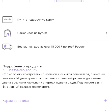
Купить подарочную карту
Самовывоз из бутика
Бесплатная доставка от 15 000 ₽ по всей России
Подробнее о продукте
Арт. J52302-09B_900_14Y
Серые брюки со стрелками выполнены из микса полиэстера, вискозы и
эластана. Модель прямого кроя с отворотами на брючинах дополнена
двумя врезными карманами спереди и двумя сзади. Под поясом вшит
фирменный ярлык с триколором.
Характеристики