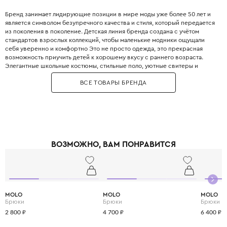
Бренд занимает лидирующие позиции в мире моды уже более 50 лет и
является символом безупречного качества и стиля, который передается
из поколения в поколение. Детская линия бренда создана с учётом
стандартов взрослых коллекций, чтобы маленькие модники ощущали
себя уверенно и комфортно Это не просто одежда, это прекрасная
возможность приучить детей к хорошему вкусу с раннего возраста.
Элегантные школьные костюмы, стильные поло, уютные свитеры и
практичные пуховики. Каждая деталь одежды Boss продумана до
ВСЕ ТОВАРЫ БРЕНДА
мелочей, чтобы обеспечить не только стильный внешний вид, но и
максимальный комфорт.
ВОЗМОЖНО, ВАМ ПОНРАВИТСЯ
MOLO
MOLO
MOLO
Брюки
Брюки
Брюки
2 800 ₽
4 700 ₽
6 400 ₽