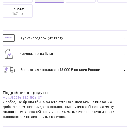
14 лет
167 см
Купить подарочную карту
Самовывоз из бутика
Бесплатная доставка от 15 000 ₽ по всей России
Подробнее о продукте
Арт. J52914-862_504_8Y
Свободные брюки тёмно-синего оттенка выполнили из вискозы с
добавлением полиамида и эластана. Пояс-кулиска образовал мягкую
драпировку в верхней части изделия. На изделии спереди и сзади
расположили по два вшитых кармана.