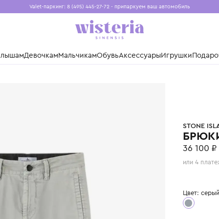
Valet-паркинг: 8 (495) 445-27-72 - припаркуем ваш авто
Бесплатная доставка при заказе от 15 000 ₽
Установите приложение, чтобы покупки были еще удо
нды
Малышам
Девочкам
Мальчикам
Обувь
Аксессуары
Игр