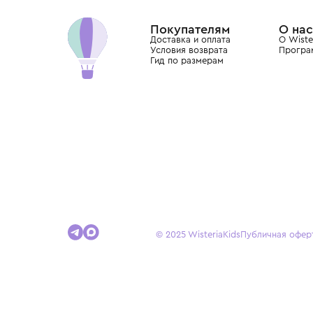
Dolce&Gabbana, Giorgio Armani, Elie Saab, Balm
вкус с первых дней жизни и навсегда станови
детства.
Покупателям
Доставка и оплата
Условия возврата
Гид по размерам