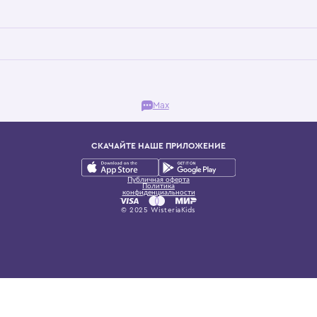
Бутик. Саввинская набережная, 13
ках, представляющий более 60 брендов сегмента люкс: Givenchy, Dolce&Gab
и навсегда становится частью прекрасного мира детс