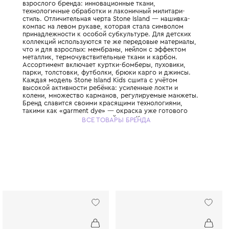
Итальянский бренд культовой верхней од
уличной моды, основанный в 1982 году Ма
Детская линия Stone Island Kids разделяет
взрослого бренда: инновационные ткани,
технологичные обработки и лаконичный ми
стиль. Отличительная черта Stone Island —
компас на левом рукаве, которая стала с
принадлежности к особой субкультуре. Дл
коллекций используются те же передовые
что и для взрослых: мембраны, нейлон с 
металлик, термочувствительные ткани и ка
Ассортимент включает куртки-бомберы, п
парки, толстовки, футболки, брюки карго 
Каждая модель Stone Island Kids сшита с 
высокой активности ребёнка: усиленные л
колени, множество карманов, регулируем
Бренд славится своими красящими технол
такими как «garment dye» — окраска уже 
изделия, дающая уникальный цвет. Капюш
ВСЕ ТОВАРЫ БРЕНДА
моделей имеют жёсткие козырьки, защищ
дождя и ветра. Выбирая Stone Island Kids,