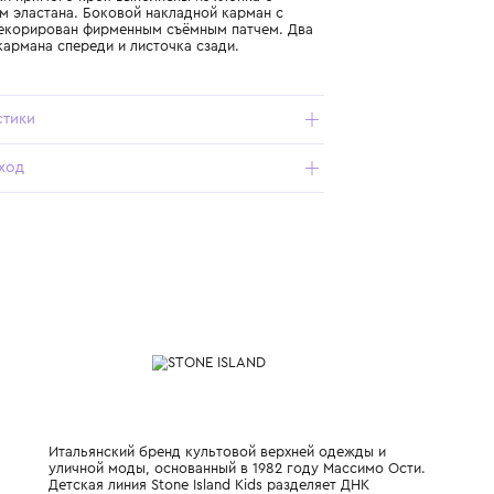
Подробнее о продукте
Арт. K2S163100004S0198V0164_656_10Y
Серые брюки прямого кроя выполнены из хлопка с
добавлением эластана. Боковой накладной карман с
клапаном декорирован фирменным съёмным патчем. Два
прорезных кармана спереди и листочка сзади.
Характеристики
Состав и уход