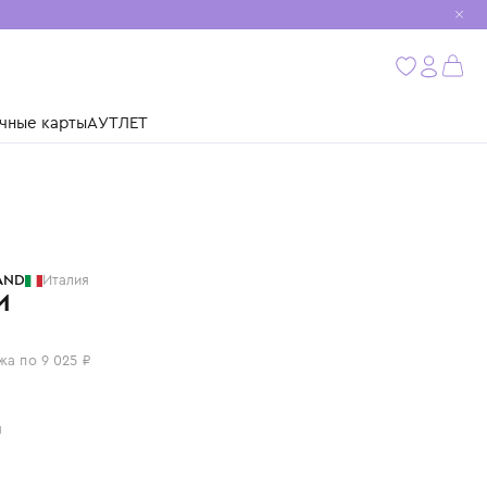
мобиль
бнее
ушки
Подарочные карты
АУТЛЕТ
STONE ISLAND
Италия
БРЮКИ
36 100 ₽
или 4 платежа по 9 025 ₽
Цвет: серый