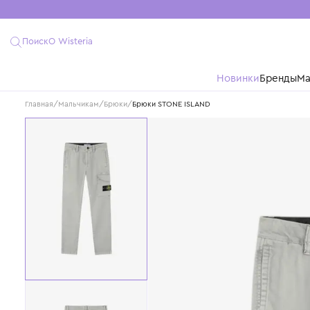
Поиск
О Wisteria
Новинки
Бре
Главная
/
Мальчикам
/
Брюки
/
Брюки STONE ISLAND