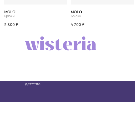
1 год
1+ год
2 года
3 года
4 года
1 год
1+ год
2 года
MOLO
MOLO
Брюки
Брюки
2 800 ₽
4 700 ₽
Бутик. Саввинская набережная, 13
Wisteria — мультибрендовый бутик премиальн
Хамовниках, представляющий более 60 брендо