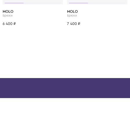
ВОЗМОЖНО, ВАМ ПОНРАВ
3 года
4 года
1 год
1+ год
2 года
3 года
4 года
1 год
1+ год
MOLO
MOLO
Брюки
Брюки
6 400 ₽
7 400 ₽
ой детской одежды в
в сегмента люкс: Givenchy,