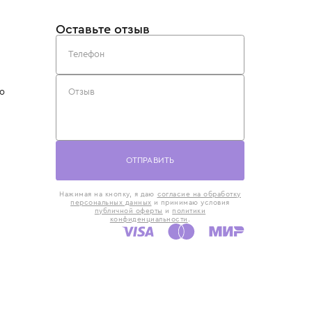
такты
Оставьте отзыв
5) 818-61-86
6) 168-16-61
AX)
 в Москве
ская наб., 13
евно с 10:00 до