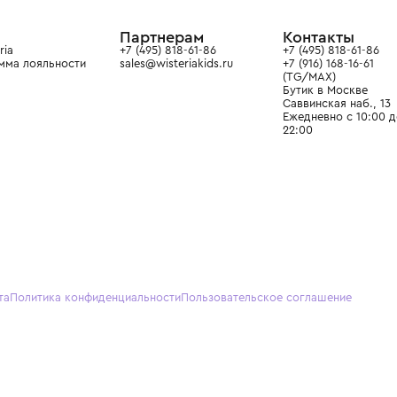
ain. Эстетика здесь воспитывает
тся частью прекрасного мира
О нас
Партнерам
Кон
О Wisteria
+7 (495) 818-61-86
+7 (49
Программа лояльности
sales@wisteriakids.ru
+7 (91
(TG/M
Бутик
Саввин
Ежедн
22:00