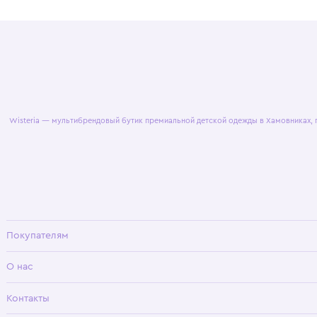
© 2025 WisteriaKids
Публична