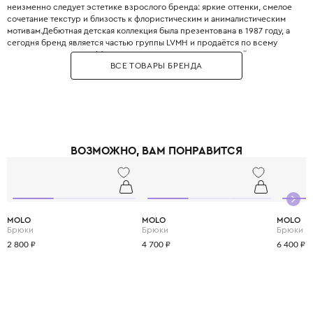
неизменно следует эстетике взрослого бренда: яркие оттенки, смелое
сочетание текстур и близость к флористическим и анималистическим
мотивам.Дебютная детская коллекция была презентована в 1987 году, а
сегодня бренд является частью группы LVMH и продаётся по всему
миру. Одежда Kenzo Kids создана для юных исследователей, которые не
ВСЕ ТОВАРЫ БРЕНДА
боятся выделяться и любят яркую жизнь.Дизайн часто опирается на
фольклорные мотивы и этнические узоры, что придает образам
неповторимую харизму. При создании детской одежды Kenzo
используются только гипоаллергенные и безопасные ткани
высочайшего качества, что гарантирует здоровье кожи малыша. В
коллекциях можно найти как серьёзные наряды для торжественных
случаев, так и яркие футболки и худи для повседневных приключений.
ВОЗМОЖНО, ВАМ ПОНРАВИТСЯ
Kenzo Kids поддерживает концепцию «граждан без границ», объединяя
японские корни и парижское влияние. Сотрудничество с экспертами из
CWF (Children Worldwide Fashion) гарантирует безупречный крой и
комфорт, соответствующий всем потребностям растущего организма.
MOLO
MOLO
MOLO
Брюки
Брюки
Брюки
2 800 ₽
4 700 ₽
6 400 ₽