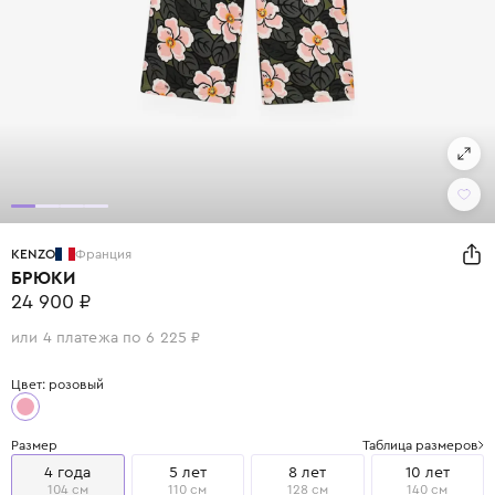
KENZO
Франция
БРЮКИ
24 900 ₽
или 4 платежа по 6 225 ₽
Цвет: розовый
Размер
Таблица размеров
4 года
5 лет
8 лет
10 лет
104 см
110 см
128 см
140 см