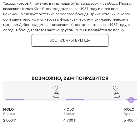
Такада, который привнес в мир моды буйство красок и свободу. Первая
коллекция Kenzo Kids была представлена в 1987 году и с тех пор
неизменно следует эстетике взрослого бренда: яркие оттенки, смелое
сочетание текстур и близость к флористическим и анималистическим
мотивам.Дебютная детская коллекция была презентована в 1987 году, а
сегодня бренд является частью группы LVMH и продаётся по всему
миру. Одежда Kenzo Kids создана для юных исследователей, которые не
ВСЕ ТОВАРЫ БРЕНДА
боятся выделяться и любят яркую жизнь.Дизайн часто опирается на
фольклорные мотивы и этнические узоры, что придает образам
неповторимую харизму. При создании детской одежды Kenzo
используются только гипоаллергенные и безопасные ткани
высочайшего качества, что гарантирует здоровье кожи малыша. В
коллекциях можно найти как серьёзные наряды для торжественных
случаев, так и яркие футболки и худи для повседневных приключений.
ВОЗМОЖНО, ВАМ ПОНРАВИТСЯ
Kenzo Kids поддерживает концепцию «граждан без границ», объединяя
японские корни и парижское влияние. Сотрудничество с экспертами из
CWF (Children Worldwide Fashion) гарантирует безупречный крой и
комфорт, соответствующий всем потребностям растущего организма.
MOLO
MOLO
MOLO
Брюки
Брюки
Брюки
2 800 ₽
4 700 ₽
6 400 ₽