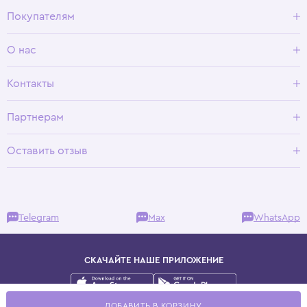
Покупателям
Доставка и оплата
О нас
Условия возврата
Гид по размерам
О Wisteria
Контакты
Программа лояльности
Партнерам
Оставить отзыв
Telegram
Max
WhatsApp
СКАЧАЙТЕ НАШЕ ПРИЛОЖЕНИЕ
Публичная оферта
ДОБАВИТЬ В КОРЗИНУ
Политика конфиденциальности