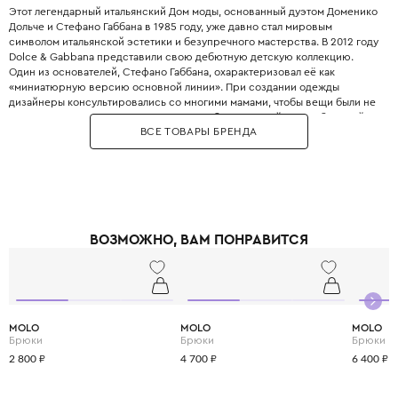
Этот легендарный итальянский Дом моды, основанный дуэтом Доменико
Дольче и Стефано Габбана в 1985 году, уже давно стал мировым
символом итальянской эстетики и безупречного мастерства. В 2012 году
Dolce & Gabbana представили свою дебютную детскую коллекцию.
Один из основателей, Стефано Габбана, охарактеризовал её как
«миниатюрную версию основной линии». При создании одежды
дизайнеры консультировались со многими мамами, чтобы вещи были не
только стильными, но и максимально удобными. Дизайнеры с большой
ВСЕ ТОВАРЫ БРЕНДА
любовью и вниманием перенесли в детский гардероб все коды
взрослой моды: яркие цветочные принты, благородное кружево,
королевские короны, леопардовые узоры и виртуозную филигранную
вышивку, часто выполненную вручную.
Одежда Dolce & Gabbana — это не просто способ выглядеть красиво.
Это возможность подчеркнуть яркую индивидуальность вашего
ребёнка, с ранних лет привить ему уверенность в себе и хороший вкус,
ВОЗМОЖНО, ВАМ ПОНРАВИТСЯ
а главное - сделать его детство по-настоящему незабываемым и
стильным.
MOLO
MOLO
MOLO
Брюки
Брюки
Брюки
2 800 ₽
4 700 ₽
6 400 ₽