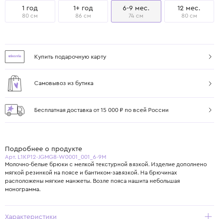
1 год
1+ год
6-9 мес.
12 мес.
80 см
86 см
74 см
80 см
Купить подарочную карту
Самовывоз из бутика
Бесплатная доставка от 15 000 ₽ по всей России
Подробнее о продукте
Арт. L1KP12-JGMG8-W0001_001_6-9M
Молочно‑белые брюки с мелкой текстурной вязкой. Изделие дополнено
мягкой резинкой на поясе и бантиком‑завязкой. На брючинах
расположены мягкие манжеты. Возле пояса нашита небольшая
монограмма.
Характеристики