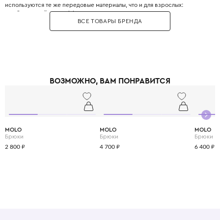
используются те же передовые материалы, что и для взрослых:
мембраны, нейлон с эффектом металлик, термочувствительные ткани и
ВСЕ ТОВАРЫ БРЕНДА
карбон. Ассортимент включает куртки-бомберы, пуховики, парки,
толстовки, футболки, брюки карго и джинсы. Каждая модель Stone Island
Kids сшита с учётом высокой активности ребёнка: усиленные локти и
колени, множество карманов, регулируемые манжеты. Бренд славится
своими красящими технологиями, такими как «garment dye» — окраска
уже готового изделия, дающая уникальный цвет. Капюшоны многих
моделей имеют жёсткие козырьки, защищающие от дождя и ветра.
ВОЗМОЖНО, ВАМ ПОНРАВИТСЯ
Выбирая Stone Island Kids, вы покупаете своему ребёнку не просто
одежду, а инженерное достижение текстильной индустрии, которое
защитит его в любую погоду и сделает частью модной истории.
MOLO
MOLO
MOLO
Брюки
Брюки
Брюки
2 800 ₽
4 700 ₽
6 400 ₽