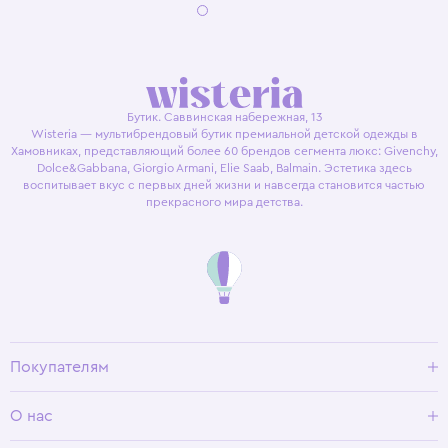
Бутик. Саввинская набережная, 13
Wisteria — мультибрендовый бутик премиальной детской одежды в
Хамовниках, представляющий более 60 брендов сегмента люкс: Givenchy,
Dolce&Gabbana, Giorgio Armani, Elie Saab, Balmain. Эстетика здесь
воспитывает вкус с первых дней жизни и навсегда становится частью
прекрасного мира детства.
Покупателям
Доставка и оплата
О нас
Условия возврата
Гид по размерам